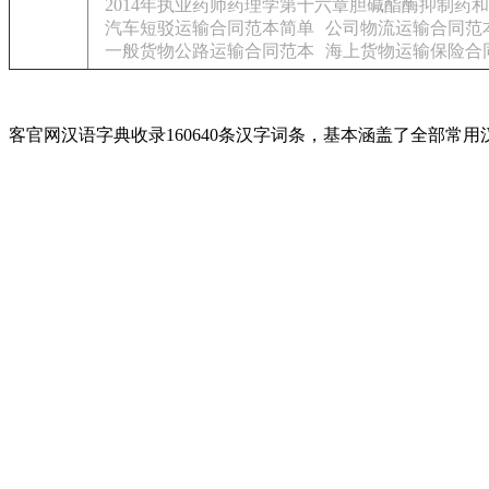
2014年执业药师药理学第十六章胆碱酯酶抑制药
汽车短驳运输合同范本简单
公司物流运输合同范
一般货物公路运输合同范本
海上货物运输保险合
客官网汉语字典收录160640条汉字词条，基本涵盖了全部常