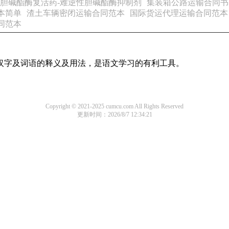
和胆碱酯酶复活药-难逆性胆碱酯酶抑制剂
集装箱公路运输合同书
本简单
渣土车辆密闭运输合同范本
国际货运代理运输合同范本
同范本
用汉字及词语的释义及用法，是语文学习的有利工具。
Copyright © 2021-2025 cumcu.com All Rights Reserved
更新时间：2026/8/7 12:34:21