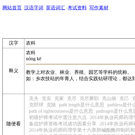
网站首页
汉语字词
英语词汇
考试资料
写作素材
汉字
农科
农科
nóng kē
释义
教学上对农业、林业、养殖、园艺等学科的统称。
如：乡农技站的年青人，结合实践钻研理论，都达
克夫
克实
克家
克尽
克尽厥职
克山病
克己
克郎球
克除
path length是什么意思
pathless是
path of righteousness是什么意思
pathogen是什么意
初级护师考试中需注意六点
2014年执业药师药
随便看
备战护师资格考试成功因素分享
2014年执业药
2014年执业药师药理学第十六章胆碱酯酶抑制药