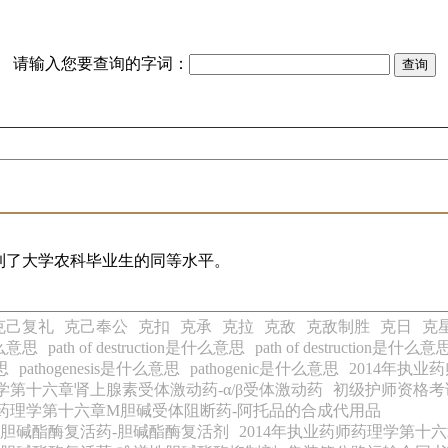
请输入您要查询的字词：
到了大学农科毕业生的同等水平。
克己复礼
克己奉公
克扣
克承
克拉
克敌
克敌制胜
克日
克
什么意思
path of destruction是什么意思
path of destruction是什么意
思
pathogenesis是什么意思
pathogenic是什么意思
2014年执
理学第十六章肾上腺素受体激动药-α/β受体激动药
初级护师资格考
师药理学第十六章M胆碱受体阻断药-阿托品的合成代用品
和胆碱酯酶复活药-胆碱酯酶复活剂
2014年执业药师药理学第十