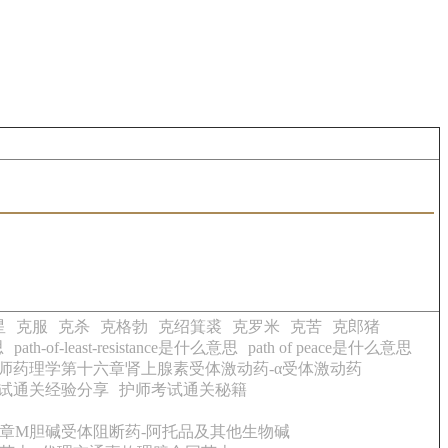
星
克服
克杀
克格勃
克绍箕裘
克罗米
克苦
克郎猪
思
path-of-least-resistance是什么意思
path of peace是什么意思
业药师药理学第十六章肾上腺素受体激动药-α受体激动药
试通关经验分享
护师考试通关秘籍
六章M胆碱受体阻断药-阿托品及其他生物碱