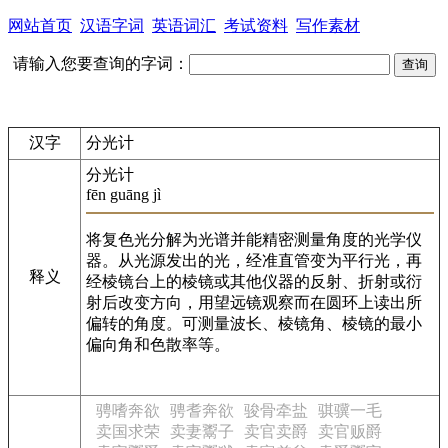
网站首页
汉语字词
英语词汇
考试资料
写作素材
请输入您要查询的字词：
汉字
分光计
分光计
fēn guāng jì
将复色光分解为光谱并能精密测量角度的光学仪
器。从光源发出的光，经准直管变为平行光，再
释义
经棱镜台上的棱镜或其他仪器的反射、折射或衍
射后改变方向，用望远镜观察而在圆环上读出所
偏转的角度。可测量波长、棱镜角、棱镜的最小
偏向角和色散率等。
骋嗜奔欲
骋耆奔欲
骏骨牵盐
骐骥一毛
卖国求荣
卖妻鬻子
卖官卖爵
卖官贩爵