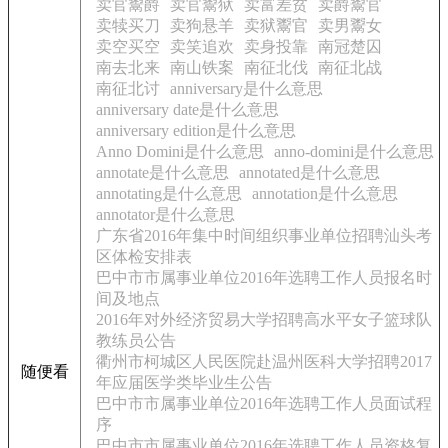
卖官鬻爵
卖官鬻狱
卖富差贫
卖爵鬻官
卖犊买刀
卖狗悬羊
卖狱鬻官
卖男鬻女
卖空买空
卖笑追欢
卖身投靠
南冠楚囚
南去北来
南山铁案
南征北伐
南征北战
南征北讨
anniversary是什么意思
anniversary date是什么意思
anniversary edition是什么意思
Anno Domini是什么意思
anno-domini是什么意思
annotate是什么意思
annotated是什么意思
annotating是什么意思
annotation是什么意思
annotator是什么意思
广东省2016年集中时间组织事业单位招聘汕头考
区体检安排表
巴中市市属事业单位2016年选聘工作人员报名时
间及地点
2016年对外经济贸易大学招聘高水平女子篮球队
教练员公告
衢州市柯城区人民医院赴温州医科大学招聘2017
随便看
年应届医学类毕业生公告
巴中市市属事业单位2016年选聘工作人员面试程
序
巴中市市属事业单位2016年选聘工作人员资格复