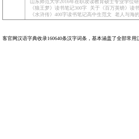
山东师范大学2016年在职攻读教育硕士专业学位
《狼王梦》读书笔记300字
关于《百万英镑》读书
《水浒传》400字读书笔记高中生范文
老人与海
客官网汉语字典收录160640条汉字词条，基本涵盖了全部常