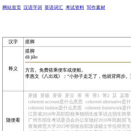
网站首页
汉语字词
英语词汇
考试资料
写作素材
汉字
搭脚
搭脚
dā jiǎo
释义
方言。免费搭乘便车或便船。
李惠文《八出戏》：“小孙子走乏了，他就背两步。
芽接
芽眼
芽茶
芽豆
芾
芾
芾1
芾2
苁
苁蓉
coherent account是什么意思
coherent alternativ
coherent fashion是什么意思
coherent framewor
江苏省2016年高职院校单独招生改革试点招生简
随便看
广州市招生考试委员会办公室做好2016年民航招
青海师范大学2015年招收在职攻读硕士学位研究