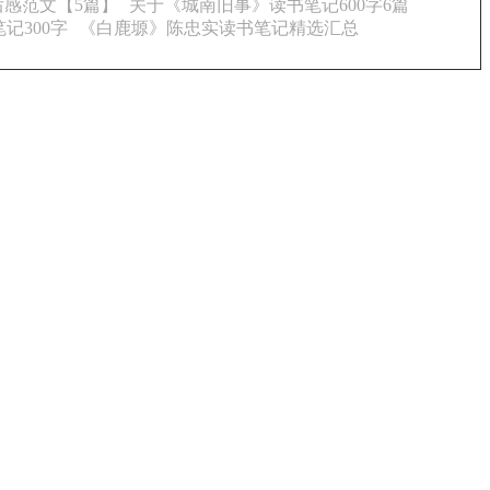
感范文【5篇】
关于《城南旧事》读书笔记600字6篇
记300字
《白鹿塬》陈忠实读书笔记精选汇总