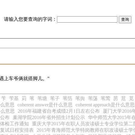
请输入您要查询的字词：
遇上车爷俩就搭脚儿。”
苄
苄基
苅
苇
苇塘
苇子
苇箔
苇舆
苇荡
苇莺
苈
苊
苋
e是什么意思
coherent answer是什么意思
coherent approach是什么意思
k是什么意思
2016年福建省自考成绩2月1日左右公布
厦门大学201
章公布
巢湖学院2016年省外招生计划公示
华中师范大学2015
飞体检工作通知
重庆大学2015年在职人员攻读硕士专业学位第
生复试日程安排表
2015年青海师范大学特岗教师在职攻读硕士