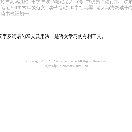
研究生复试流程
中学生读书笔记老人与海
世说新语德行第一读后
笔记300字六年级范文
读书笔记500字红与黑
老人与海鸥读书笔
的读书笔记初一
用汉字及词语的释义及用法，是语文学习的有利工具。
Copyright © 2021-2025 cumcu.com All Rights Reserved
更新时间：2026/8/7 16:12:20