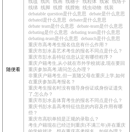
线毯
线民
线画
线穗子
线粒体
线索
线络子
线绨
线脚
线膛
线膛炮
线虫动物
线装
debatable question是什么意思
debate是什么意思
debated是什么意思
debater是什么意思
debate team是什么意思
debate-team是什么意思
debating是什么意思
debating team是什么意思
debating-team是什么意思
debauch是什么意思
重庆市高考考生报名信息有什么作用？
重庆市彭水县艺术考生的报名不同点是什么？
重庆市彭水县特征信息认定有哪些程序？
重庆户籍考生,从小就在市外学校就读,现在要回
随便看
重庆参加高考,请问怎么办理？
非重庆户籍考生,但一直随父母在重庆上学,如何
在重庆参加高考报名？
重庆考生报名时没有领导身份证或身份证遗失
了,怎么办？
重庆市彭水县体育考生的报名不同点是什么？
重庆书彭水县高考特征信息的内容及作用有哪
些？
重庆市高职单招是正规的录取么？
考生户籍现在已经迁到重庆(不满三年)并在重庆
的学校就读，想在重庆高考报名，如何办理？