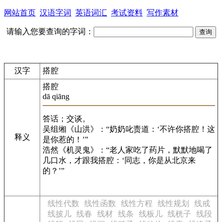
网站首页
汉语字词
英语词汇
考试资料
写作素材
请输入您要查询的字词：
汉字
搭腔
搭腔
dā qiāng
答话；交谈。
吴组缃《山洪》：“奶奶叱责道：‘不许你搭腔！这
释义
是你惹的！’”
浩然《机灵鬼》：“老人家吃了药片，默默地喝了
几口水，才跟我搭腔：‘同志，你是从北京来
的？’”
线性代数
线性函数
线性方程
线性规划
线戒
线披儿
线春
线材
线条
线板儿
线桄子
线段