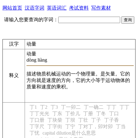
网站首页
汉语字词
英语词汇
考试资料
写作素材
请输入您要查询的字词：
汉字
动量
动量
dòng liàng
描述物质机械运动的一个物理量。是矢量。它的
释义
方向就是速度的方向，它的大小等于运动物体的
质量和速度的乘积。
丁1
丁2
丁3
丁一卯二
丁一确二
丁丁
丁丁
丁丁光光
丁东
丁价儿
丁册
丁冬
丁口
丁口册
丁块柴
丁坝
丁壮
丁子
丁子香
丁字尺
丁字街
丁宁
丁对丁，卯对卯
丁当
丁忧
capital dilution是什么意思