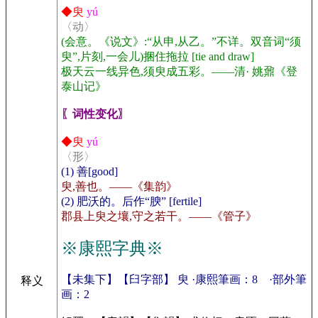
◆臾
yú
〈动〉
(会意。《说文》:“从申,从乙。”不详。双音词“须
臾”,片刻,一会儿)捆住拖拉 [tie and draw]
极天云一线异色,须臾成五彩。——清· 姚鼐《登
泰山记》
〖词性变化〗
◆臾
yú
〈形〉
(1) 善[good]
臾,善也。——《集韵》
(2) 肥沃的。后作“腴” [fertile]
郡县上臾之壤,守之若干。——《管子》
※康熙字典※
【未集下】【臼字部】 臾 ·康熙筆画：8 ·部外筆
释义
画：2