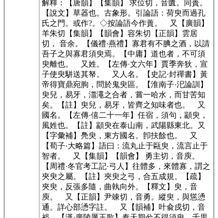
解釋：【唐韻】【集韻】 求位切，音匱。同蕢。
【說文】草器也。古象形。引論語：荷臾而過孔
氏之門。或作?。◇按論語今作蕢。 又【廣韻】
羊朱切【集韻】【韻會】容朱切【正韻】雲居
切， 音余。【儀禮·燕禮】寡君有不腆之酒，以請
吾子之與寡君須臾焉。【中庸】道也者，不可須
臾離也。 又姓。【左傳·文六年】賈季奔狄，宣
子使臾駢送其帑。 又人名。【史記·封禪書】黃
帝得寶鼎宛朐，問於鬼臾區。【淮南子·汜論訓】
臾兒，易牙，湽澠之合者，嘗一哈水，而甘苦知
矣。【註】臾兒，易牙，皆齊之知味者也。 又
國名。【左傳·僖二十一年】任宿，須句，顓臾，
風姓也。【註】顓臾在泰山南，武陽縣東北。又
【字彙補】鳧臾，東方國名。卽扶餘也。 又
【荀子·大略篇】語曰：流丸止于甌臾，流言止于
智者。 又【集韻】【韻會】 勇主切，音庾。
【周禮·冬官考工記·弓人】往體多，來體寡，謂之
夾臾之屬。【註】夾臾之弓，合五成規。【疏】
夾臾，反張多隨，曲執向外。【釋文】臾，音
庾。 又【正韻】尹竦切，音勇。縱臾，與慫慂
通。詳心部慂字註。 又【韻補】叶兪戍切，音
裕。【漢·廣陵厲王歌】奉天期兮不得須臾，千里