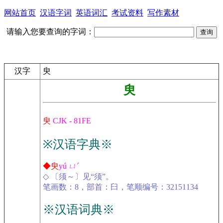
网站首页
汉语字词
英语词汇
考试资料
写作素材
请输入您要查询的字词：
汉字
臾
臾
臾
CJK - 81FE
※汉语字典※
◆臾
yú ㄩˊ
◇ 〔须～〕见“须”。
笔画数：8，部首：臼，笔顺编号：32151134
※汉语词典※