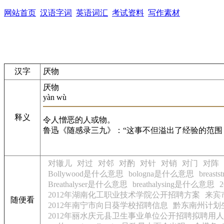
网站首页
汉语字词
英语词汇
考试资料
写作素材
汉字
厌物
厌物
yàn wù
释义
令人憎恶的人或物。
鲁迅《随感录三九》：“这事不但溢出了经验的范围
对辙儿
对过
对邻
对酌
对针
对销
对门
对阵
Bollywood是什么意思
bologna是什么意思
breas
Breathalyser是什么意思
breathalysing是什么意思
2012年湖南化工职业技术学院公开招聘方案
来宾
随便看
2012年南宁市向日葵学校招聘信息
黔东南州计划
2012年丽水庆元县卫生事业单位公开招聘拟聘用人