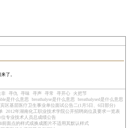
门来了。
生非
寻仇
寻味
寻声
寻常
寻开心
火把节
thable是什么意思
breathalyse是什么意思
breathalysed是什么意思
市兴宾区基层医疗卫生事业单位面试公告二(1月5日、6日部分)
单
2012年湖南化工职业技术学院公开招聘岗位及要求一览表
业单位专业技术人员总成绩公告
s中li前面点的样式或换成图片不适用其默认样式