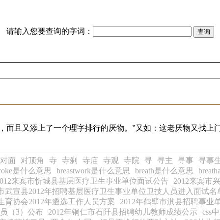
请输入您要查询的字词：
，而且又添上了一个理字排行的厌物。”又如：这老厌物又找上
对面
对顶角
寺
寺刹
寺庙
寺观
寺院
寻
寻主
寻事
寻事
tstroke是什么意思
breastwork是什么意思
breath是什么意思
brea
2012来宾市忻城县基层医疗卫生事业单位面试公告
2012来宾
市武宣县2012年招聘基层医疗卫生事业单位卫技人员进入面试名
生育协会2012年遴选工作人员方案
2012年鹤壁市淇县招聘事
员（3）公布
2012年铜仁市石阡县招聘幼儿教师成绩公示
cs