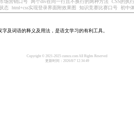
市场营销口号
两个div在同一行且不换行的两种方法
CSS的执
的状态
html+css实现登录界面附效果图
知识竞赛比赛口号
初中
用汉字及词语的释义及用法，是语文学习的有利工具。
Copyright © 2021-2025 cumcu.com All Rights Reserved
更新时间：2026/8/7 12:34:49