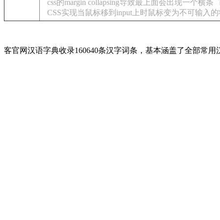
css的margin collapsing导致最上面会出现一个横条
CSS实现当鼠标移到input上时鼠标变为不可输入
客官网汉语字典收录160640条汉字词条，基本涵盖了全部常