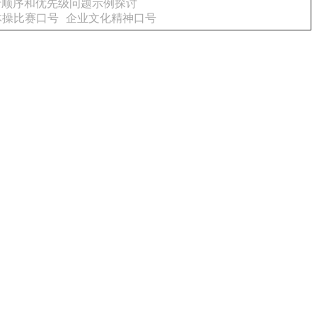
行顺序和优先级问题示例探讨
体操比赛口号
企业文化精神口号