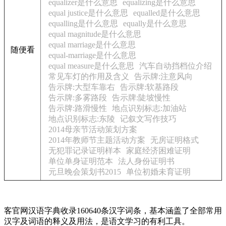
equalizer是什么意思
equalizing是什么意思
equal justice是什么意思
equalled是什么意思
equalling是什么意思
equally是什么意思
equal magnitude是什么意思
equal marriage是什么意思
随便看
equal-marriage是什么意思
equal measure是什么意思
汽车自动挡档位介绍
常见车灯的作用及含义
告示牌:注意风向
告示牌:大型车靠右
告示牌:软基路段
告示牌:多雾路段
告示牌:陡坡慢性
告示牌:路滑慢性
地点识别标志:加油站
地点识别标志:东陵
记叙文写作技巧
2014母亲节活动策划方案
2014年教师节主题活动方案
无房证明格式
无犯罪记录证明样本
家庭经济困难证明
单位单身证明范本
法人身份证明书
元旦晚会策划书2015
单位初婚未育证明
客官网汉语字典收录160640条汉字词条，基本涵盖了全部常用
汉字及词语的释义及用法，是语文学习的有利工具。