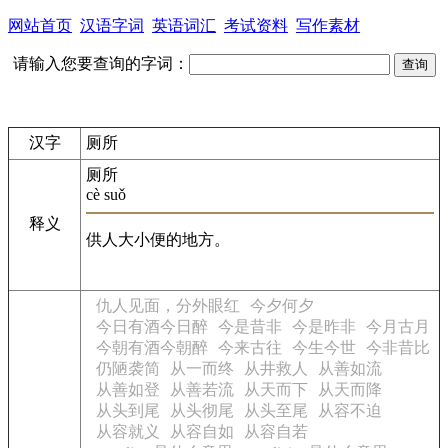
网站首页
汉语字词
英语词汇
考试资料
写作素材
请输入您要查询的字词：
汉字
厕所
厕所
cè suǒ
释义
供人大小便的地方。
仇人见面，分外眼红
今夕何夕
今日有酒今日醉
今是昔非
今是昨非
今月古月
今朝有酒今朝醉
今来古往
今生今世
今非昔比
仍陋袭简
从一而终
从井救人
从善如流
从善如登
从善若流
从天而下
从天而降
从头到尾
从头彻尾
从头至尾
从容不迫
从容就义
从容自如
从容自若