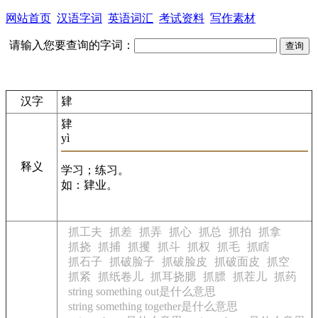
网站首页
汉语字词
英语词汇
考试资料
写作素材
请输入您要查询的字词：
汉字
肄
肄
yì
释义
学习；练习。
如：肄业。
抓工夫
抓差
抓弄
抓心
抓总
抓拍
抓拿
抓挠
抓捕
抓攫
抓斗
抓权
抓毛
抓瞎
抓石子
抓破脸子
抓破脸皮
抓破面皮
抓空
抓紧
抓纸卷儿
抓耳挠腮
抓膘
抓茬儿
抓药
string something out是什么意思
string something together是什么意思