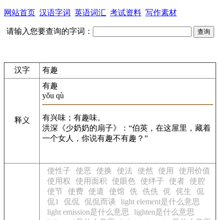
网站首页
汉语字词
英语词汇
考试资料
写作素材
请输入您要查询的字词：
汉字
有趣
有趣
yǒu qù
有兴味；有趣味。
释义
洪深《少奶奶的扇子》：“伯英，在这屋里，藏着
一个女人，你说有趣不有趣？”
使性子
使恶
使换
使法
使然
使用
使用价值
使用权
使用面积
使眼色
使绊子
使者
使腔
使节
使费
使遣
使馆
侁
侁侁
侂
侂生
侃
侃1
侃侃
侃侃而谈
light element是什么意思
light emission是什么意思
lighten是什么意思