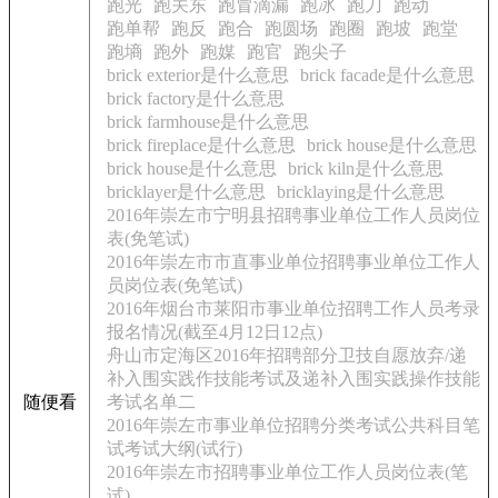
跑光
跑关东
跑冒滴漏
跑冰
跑刀
跑动
跑单帮
跑反
跑合
跑圆场
跑圈
跑坡
跑堂
跑墒
跑外
跑媒
跑官
跑尖子
brick exterior是什么意思
brick facade是什么意思
brick factory是什么意思
brick farmhouse是什么意思
brick fireplace是什么意思
brick house是什么意思
brick house是什么意思
brick kiln是什么意思
bricklayer是什么意思
bricklaying是什么意思
2016年崇左市宁明县招聘事业单位工作人员岗位
表(免笔试)
2016年崇左市市直事业单位招聘事业单位工作人
员岗位表(免笔试)
2016年烟台市莱阳市事业单位招聘工作人员考录
报名情况(截至4月12日12点)
舟山市定海区2016年招聘部分卫技自愿放弃/递
补入围实践作技能考试及递补入围实践操作技能
随便看
考试名单二
2016年崇左市事业单位招聘分类考试公共科目笔
试考试大纲(试行)
2016年崇左市招聘事业单位工作人员岗位表(笔
试)