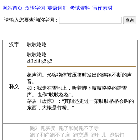
网站首页
汉语字词
英语词汇
考试资料
写作素材
请输入您要查询的字词：
汉字
吱吱咯咯
吱吱咯咯
zhī zhī gē gē
象声词。形容物体被压挤时发出的连续不断的声
音。
释义
如：我走在雪地上，听着脚下吱吱咯咯的踏雪
声。也作“吱吱格格”。
茅盾《虚惊》：“其间还走过一架吱吱格格会叫的
东西，大概是竹桥。”
跑2
跑买卖
跑了和尚跑不了寺
跑了和尚跑不了庙
跑交通
跑付儿
跑供销