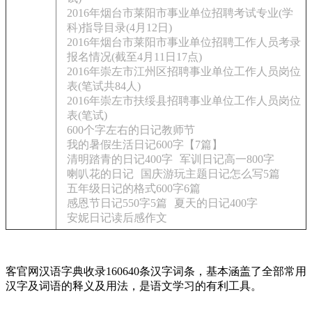
2016年烟台市莱阳市事业单位招聘考试专业(学
科)指导目录(4月12日)
2016年烟台市莱阳市事业单位招聘工作人员考录
报名情况(截至4月11日17点)
2016年崇左市江州区招聘事业单位工作人员岗位
表(笔试共84人)
2016年崇左市扶绥县招聘事业单位工作人员岗位
表(笔试)
600个字左右的日记教师节
我的暑假生活日记600字【7篇】
清明踏青的日记400字
军训日记高一800字
喇叭花的日记
国庆游玩主题日记怎么写5篇
五年级日记的格式600字6篇
感恩节日记550字5篇
夏天的日记400字
安妮日记读后感作文
客官网汉语字典收录160640条汉字词条，基本涵盖了全部常用
汉字及词语的释义及用法，是语文学习的有利工具。