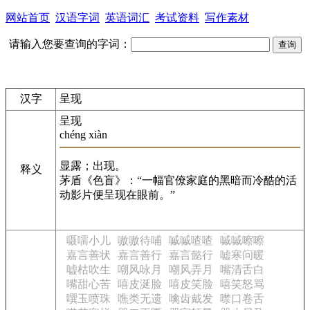
网站首页
汉语字词
英语词汇
考试资料
写作素材
请输入您要查询的字词：
汉字
呈现
呈现
chéng xiàn
显露；出现。
释义
茅盾《色盲》：“一幅官僚家庭的黑暗而冷酷的活
动影片便呈现在眼前。”
嗫嚅小儿
嗷嗷待哺
嘁嘁喳喳
嘁嘁嚓嚓
嘉言善状
嘉言善行
嘉言懿行
嘘寒问暖
嘘枯吹生
嘲风咏月
嘲风弄月
嘴清舌白
嘴甜心苦
嘻皮涎脸
嘻皮笑脸
嘻笑怒骂
噀玉喷珠
噍类无遗
噙齿戴发
噤口卷舌