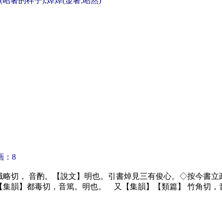
然(昭著的样子);焯焯(显著;昭然)
画：8
職略切， 音酌。【說文】明也。引書焯見三有俊心。◇按今書
【集韻】都毒切，音篤。明也。 又【集韻】【類篇】 竹角切，