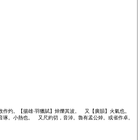
立政作灼。【揚雄·羽獵賦】焯爍其波。 又【廣韻】火氣也。
音琢。小熱也。 又尺約切，音淖。魯有孟公焯。或省作卓。