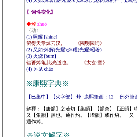
(4) 又如:焯著(显明;显著);焯烁(光彩闪烁的样子);燃
〖词性变化〗
◆焯
zhuō
〈动〉
(1) 照耀 [shine]
留得天章焯云汉。——《圆明园词》
(2) 又如:焯辉(光耀);焯耀(光耀;昭著)
(3) 火烧 [burn]
错蓍焯龟,比光道也。——《太玄·童》
(4) 另见 chāo
※康熙字典※
【巳集中】【火字部】 焯 ·康熙筆画：12 ·部外筆
解釋：【唐韻】之若切【集韻】【韻會】【正韻】
又【集韻】爇也。通作灼。【增韻】或作炤。 又
通作綽。
※说文解字※