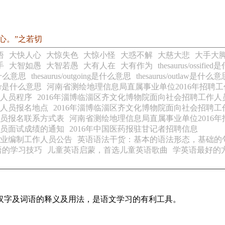
心。”之若切
悟
大快人心
大惊失色
大惊小怪
大惑不解
大慈大悲
大手大
手
大智如愚
大智若愚
大有人在
大有作为
thesaurus/ossifi
ed是什么意思
thesaurus/outgoing是什么意思
thesaurus/outlaw是什么
-order是什么意思
河南省测绘地理信息局直属事业单位2016年招聘
作人员程序
2016年淄博临淄区齐文化博物院面向社会招聘工作
作人员报名地点
2016年淄博临淄区齐文化博物院面向社会招聘
人员报名联系方式表
河南省测绘地理信息局直属事业单位2016
人员面试成绩的通知
2016年中国医药报驻甘记者招聘信息
事业编制工作人员公告
英语语法干货：基本的语法形态，基础的
语的学习技巧
儿童英语启蒙，首选儿童英语歌曲
学英语最好的
用汉字及词语的释义及用法，是语文学习的有利工具。