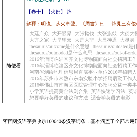
【卷十】【火部】 焯
解釋：明也。从火卓聲。《周書》曰：“焯見三有俊
大廷广众
大开眼界
大张挞伐
大张旗鼓
大彻大
大方之家
大旱望云
大是大非
大显神通
大显身
thesaurus/outcome是什么意思
thesaurus/outdat
thesaurus/outmoded是什么意思
thesaurus/out-of
2016年淄博临淄区齐文化博物院面向社会招聘工
随便看
2016年淄博临淄区齐文化博物院面向社会招聘工
河南省测绘地理信息局直属事业单位2016年招聘
2016年苏州市常熟市东南实验小学招聘后勤工作
2016年佛山市南海区医院管理中心招聘公益一类
小学英语提高黄金法则合集
英语快速学习法
英
想要学好英语的建议和方法
适合学英语的电影
客官网汉语字典收录160640条汉字词条，基本涵盖了全部常