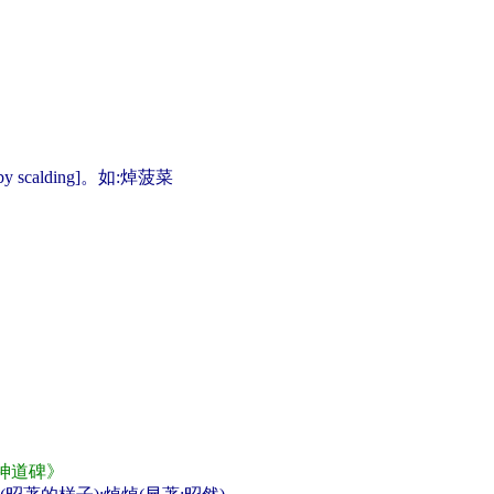
 scalding]。如:焯菠菜
神道碑》