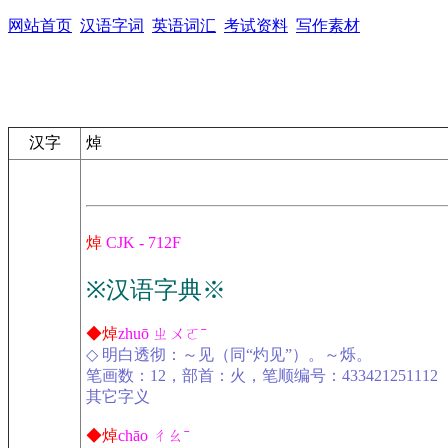
网站首页
汉语字词
英语词汇
考试资料
写作素材
汉字
焯
焯
CJK - 712F
※汉语字典※
◆焯
zhuō ㄓㄨㄛˉ
◇ 明白透彻：～见（同“灼见”）。～烁。
笔画数：12，部首：火，笔顺编号：433421251112
其它字义
◆焯
chāo ㄔㄠˉ