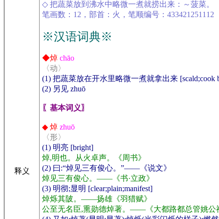
◇ 把蔬菜放到沸水中略微一煮就捞出来：～菠菜。
笔画数：12，部首：火，笔顺编号：433421251112
※汉语词典※
◆焯
chāo
〈动〉
(1) 把蔬菜放在开水里略微一煮就拿出来 [scald;cook by
(2) 另见 zhuō
〖基本词义〗
◆ 焯
zhuō
〈形〉
(1) 明亮 [bright]
焯,明也。从火卓声。《周书》
(2) 曰:“焯见三有俊心。”——《说文》
释义
焯见三有俊心。——《书·立政》
(3) 明彻;显明 [clear;plain;manifest]
焯烁其陂。——扬雄《羽猎赋》
公至无名臣,熏勋德焯著。——《大都路都总管姚公