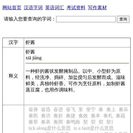
网站首页
汉语字词
英语词汇
考试资料
写作素材
请输入您要查询的字词：
汉字
虾酱
虾酱
xiā jiàng
一种虾的酱状发酵腌制品。以中、小型虾为原
释义
料，经洗净、捣碎、加盐搅匀后发酵而成。滋味
鲜美，具独特虾香。可作为烹饪原料，如制虾酱
蒸豆腐，也用作调味料。
奋身
奋迅
奋进
奋飞
奎
奎宁
奏
奏上
奏乐
奏凯
奏功
奏折
奏捷
奏效
奏本
奏札
奏疏
奏章
奏表
奏闻
奏鸣曲
契
契
契
契1
tick along是什么意思
to a fault是什么意思