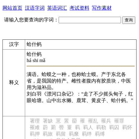
网站首页
汉语字词
英语词汇
考试资料
写作素材
请输入您要查询的字词：
汉字
蛤什蚂
蛤什蚂
há shi mǎ
满语。蛤蟆之一种，也称蛤士蟆。产于东北各
省，是我国的特产。雌性者腹内有胶质块，中医
释义
用为滋补品。
刘白羽《漂河口杂记》：“走了不少摇头甸子，红
眼哈塘。山中出水獭、鹿茸、黄皮子、蛤什蚂。”
署理
署缺
罳
罴
罶
罹
罹乱
罹兵
罹罪
罹难
罻
罽
罾
罿
羁
羁人
羁勒
羁囚
羁怀
羁押
羁旅
羁留
羁縻
羁绊
羁缚