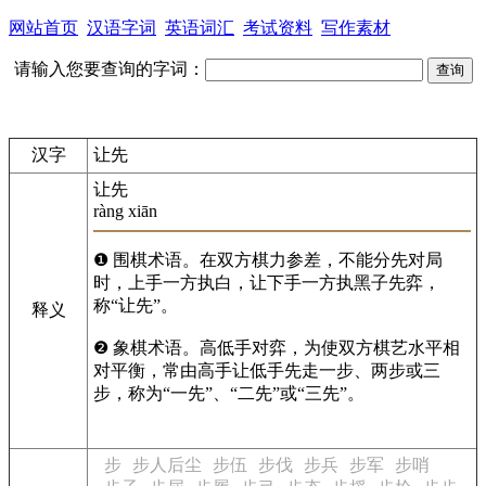
网站首页
汉语字词
英语词汇
考试资料
写作素材
请输入您要查询的字词：
汉字
让先
让先
ràng xiān
❶ 围棋术语。在双方棋力参差，不能分先对局
时，上手一方执白，让下手一方执黑子先弈，
称“让先”。
释义
❷ 象棋术语。高低手对弈，为使双方棋艺水平相
对平衡，常由高手让低手先走一步、两步或三
步，称为“一先”、“二先”或“三先”。
步
步人后尘
步伍
步伐
步兵
步军
步哨