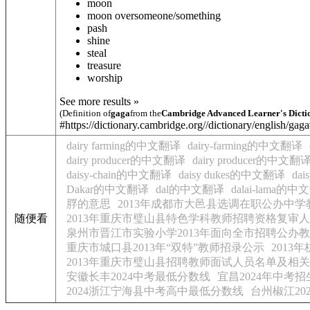
moon
moon over
someone/something
pash
shine
steal
treasure
worship
See more results »
(Definition of
gaga
from the
Cambridge Advanced Learner's Dicti
#https://dictionary.cambridge.org//dictionary/english/gag
dairy farming的中文翻译
dairy-farming的中文翻译
dairy producer的中文翻译
dairy producer的中文翻
daisy-chain的中文翻译
daisy dukes的中文翻译
da
Dakar的中文翻译
dal的中文翻译
dalai-lama的
脬的意思
2013年成都市大邑县选调在职公办中
随便看
2013年重庆市璧山县特色学科教师招聘资格复审
泉州市晋江市实验小学2013年面向全市招聘公办
重庆市城口县2013年“双特”教师招录公示
201
2013年重庆市璧山县招聘教师面试人员名单及相
安徽长丰2024中考最低分数线
宜昌2024年中考
2024浙江宁海县中考高中最低分数线
台州椒江20