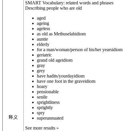
SMART Vocabulary: related words and phrases
Describing people who are old
aged
ageing
ageless
as old as Methuselah
idiom
auntie
elderly
for a man/woman/person of his/her years
idiom
geriatric
grand old age
idiom
gray
grey
have had
its/your
day
idiom
have one foot in the grave
idiom
hoary
pensionable
senile
sprightliness
sprightly
spry
释义
superannuated
See more results »