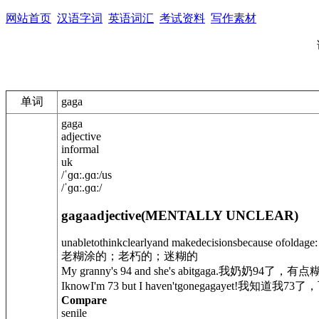
网站首页
汉语字词
英语词汇
考试资料
写作素材
单词
gaga
gaga
adjective
informal
uk
/
ˈɡɑː.ɡɑː
/
us
/
ˈɡɑː.ɡɑː
/
gaga
adjective
(
MENTALLY UNCLEAR
)
unabletothinkclearlyand makedecisionsbecause ofoldage:
老糊涂的；老朽的；迷糊的
My granny's 94 and she's abitgaga.
我奶奶94了，有点
IknowI'm 73 but I haven't
gone
gagayet!
我知道我73了
Compare
senile