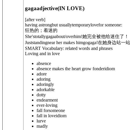
gaga
adjective
(
IN LOVE
)
[
after verb
]
having astrongbut usuallytemporarylovefor someone:
狂热的；着迷的
She'stotallygaga
about/over
him!
她完全被他给迷住了！
Juststandingnear her makes him
go
gaga!
在她身边站一
SMART Vocabulary: related words and phrases
Loving and in love
absence
absence makes the heart grow fonder
idiom
adore
adoring
adoringly
adorkable
dotty
endearment
ever-loving
fall for
someone
fall in love
idiom
lurve
madly