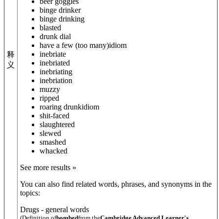
beer goggles
binge drinker
binge drinking
blasted
drunk dial
have a few (too many)
idiom
inebriate
释
inebriated
义
inebriating
inebriation
muzzy
ripped
roaring drunk
idiom
shit-faced
slaughtered
slewed
smashed
whacked
See more results »
You can also find related words, phrases, and synonyms in the
topics:
Drugs - general words
(Definition of
bombed
from the
Cambridge Advanced Learner's