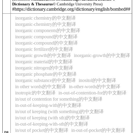
Dictionary & Thesaurus
© Cambridge University Press)
#https://dictionary.cambridge.org//dictionary/english/bombed##
inorganic chemistry的中文翻译
inorganic-chemistry的中文翻译
inorganic components的中文翻译
inorganic compound的中文翻译
inorganic-compound的中文翻译
inorganic fertilizer的中文翻译
inorganic growth的中文翻译
inorganic-growth的中文翻译
inorganic material的中文翻译
inorganic nitrogen的中文翻译
inorganic phosphate的中文翻译
inorganic substance的中文翻译
inositol的中文翻译
in other words的中文翻译
in-other-words的中文翻译
inotropic的中文翻译
in-out-of-contention-for的中文翻译
in/out of contention for something的中文翻译
in-out-of-keeping-with的中文翻译
in/out of keeping (with something)的中文翻译
in/out of keeping (with sth)的中文翻译
in-out-of-keeping-with-sth的中文翻译
in/out of pocket的中文翻译
in-out-of-pocket的中文翻译