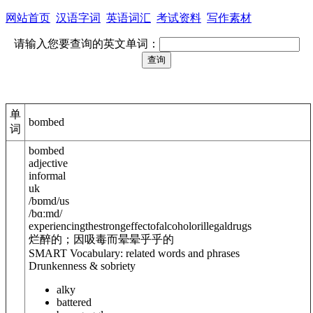
网站首页
汉语字词
英语词汇
考试资料
写作素材
请输入您要查询的英文单词：
单
bombed
词
bombed
adjective
informal
uk
/
bɒmd
/
us
/
bɑːmd
/
experiencingthestrongeffectofalcoholorillegaldrugs
烂醉的；因吸毒而晕晕乎乎的
SMART Vocabulary: related words and phrases
Drunkenness & sobriety
alky
battered