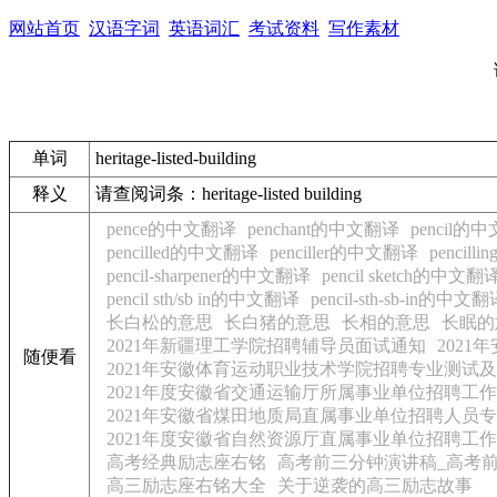
网站首页
汉语字词
英语词汇
考试资料
写作素材
单词
heritage-listed-building
释义
请查阅词条：heritage-listed building
pence的中文翻译
penchant的中文翻译
pencil的
pencilled的中文翻译
penciller的中文翻译
pencil
pencil-sharpener的中文翻译
pencil sketch的中文翻
pencil sth/sb in的中文翻译
pencil-sth-sb-in的中文
长白松的意思
长白猪的意思
长相的意思
长眠的
2021年新疆理工学院招聘辅导员面试通知
202
随便看
2021年安徽体育运动职业技术学院招聘专业测试
2021年度安徽省交通运输厅所属事业单位招聘工
2021年安徽省煤田地质局直属事业单位招聘人员
2021年度安徽省自然资源厅直属事业单位招聘工
高考经典励志座右铭
高考前三分钟演讲稿_高考
高三励志座右铭大全
关于逆袭的高三励志故事