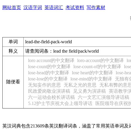
网站首页
汉语字词
英语词汇
考试资料
写作素材
单词
lead-the-field-pack-world
释义
请查阅词条：lead the field/pack/world
loro account的中文翻译
loro-account的中文翻译
l
lose-count的中文翻译
lose-count-of的中文翻译
lo
lose-head的中文翻译
lose heart的中文翻译
lose-
lose-lose的中文翻译
lose-mind的中文翻译
无独有
随便看
无知妄作的意思
无私之光的意思
无私有弊的意
民政爱岗敬业演讲稿
见义勇为演讲稿
英语教学
六一运动会校长讲话稿
六一文艺汇演领导讲话稿
5.12护士节庆祝大会上领导讲话
医院领导在庆祝
英汉词典包含213609条英汉翻译词条，涵盖了常用英语单词