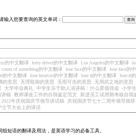
请输入您要查询的英文单词：
orry的中文翻译
lorry driver的中文翻译
Los Angeles的中文翻译
l
se count of something的中文翻译
lose face的中文翻译
lose-fac
heart的中文翻译
lose-heart-to的中文翻译
lose it的中文翻译
lose-
偶的意思
无理取闹的意思
无瑕可击的意思
无用武之地的意思
思
大学毕业典礼
中学生乐于助人演讲稿：什么星值得追
小学
演讲稿
教师课改工作的自我鉴定范文
新进员工试用期考核自我
2022年庆祝国庆节领导讲话稿
庆祝国庆节七十二周年领导致辞
护士节大会上的讲话
及词组短语的翻译及用法，是英语学习的必备工具。