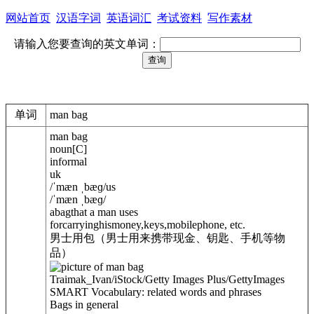
网站首页
汉语字词
英语词汇
考试资料
写作素材
请输入您要查询的英文单词：
单词
man bag
man bag
noun
[
C
]
informal
uk
/
ˈmæn ˌbæɡ
/
us
/
ˈmæn ˌbæɡ
/
abagthat a man uses
forcarryinghismoney,keys,mobilephone, etc.
男士用包（男士用来携带现金、钥匙、手机等物
品）
Traimak_Ivan/iStock/Getty Images Plus/GettyImages
SMART Vocabulary: related words and phrases
Bags in general