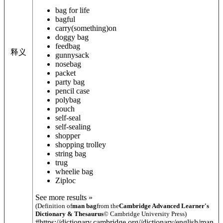
bag for life
bagful
carry
(something)
on
doggy bag
feedbag
释义
gunnysack
nosebag
packet
party bag
pencil case
polybag
pouch
self-seal
self-sealing
shopper
shopping trolley
string bag
trug
wheelie bag
Ziploc
See more results »
(Definition of
man bag
from the
Cambridge Advanced Learner's
Dictionary & Thesaurus
© Cambridge University Press)
#https://dictionary.cambridge.org//dictionary/english/man-