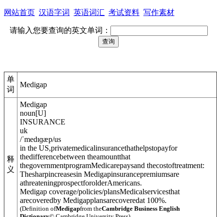
网站首页
汉语字词
英语词汇
考试资料
写作素材
请输入您要查询的英文单词：
单
Medigap
词
Medigap
noun
[
U
]
INSURANCE
uk
/
ˈmedɪɡæp
/
us
in the US,privatemedicalinsurancethathelpstopayfor
thedifferencebetween theamountthat
释
thegovernmentprogram
Medicare
paysand thecostoftreatment:
义
Thesharpincreasesin Medigapinsurancepremiumsare
athreateningprospectforolderAmericans.
Medigap coverage/policies/plans
Medicalservicesthat
arecoveredby Medigapplansarecoveredat 100%.
(Definition of
Medigap
from the
Cambridge Business English
Dictionary
© Cambridge University Press)