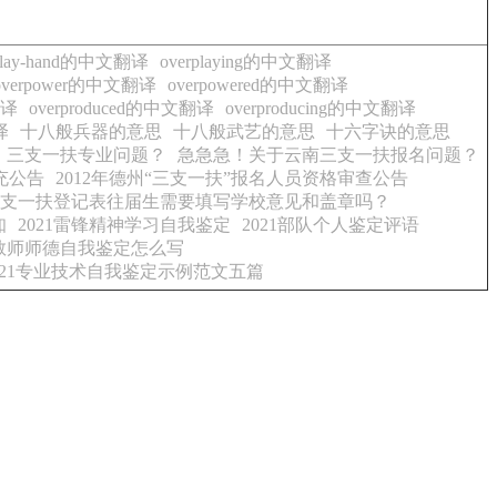
rplay-hand的中文翻译
overplaying的中文翻译
overpower的中文翻译
overpowered的中文翻译
翻译
overproduced的中文翻译
overproducing的中文翻译
译
十八般兵器的意思
十八般武艺的意思
十六字诀的意思
三支一扶专业问题？
急急急！关于云南三支一扶报名问题？
充公告
2012年德州“三支一扶”报名人员资格审查公告
支一扶登记表往届生需要填写学校意见和盖章吗？
知
2021雷锋精神学习自我鉴定
2021部队个人鉴定评语
儿教师师德自我鉴定怎么写
021专业技术自我鉴定示例范文五篇