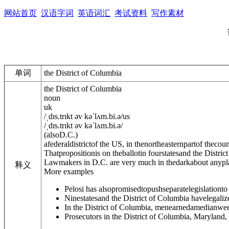
网站首页
汉语字词
英语词汇
考试资料
写作素材
单词
the District of Columbia
the District of Columbia
noun
uk
/
ˌdɪs.trɪkt əv kəˈlʌm.bi.ə
/
us
/
ˌdɪs.trɪkt əv kəˈlʌm.bi.ə
/
(
also
D.C.
)
a
federaldistrict
of the US, in thenortheasternpartof thecoun
Thatpropositionis on theballotin fourstatesand the Distric
Lawmakers in D.C. are very much in thedarkabout anyp
释义
More examples
Pelosi has alsopromisedtopushseparatelegislationto
Ninestatesand the District of Columbia havelegaliz
In the District of Columbia, menearnedamedianwe
Prosecutors in the District of Columbia, Maryland,