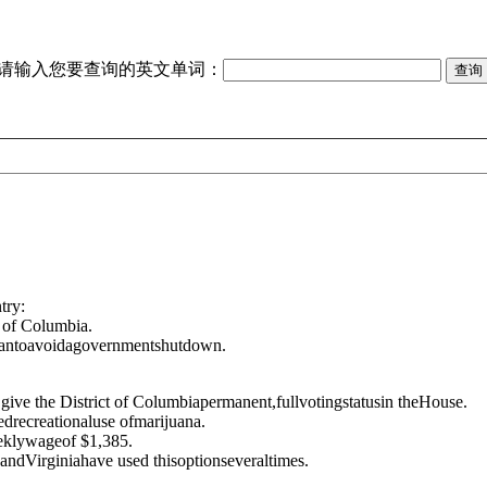
请输入您要查询的英文单词：
try:
t of Columbia.
lantoavoidagovernmentshutdown.
 give the District of Columbiapermanent,fullvotingstatusin theHouse.
edrecreationaluse ofmarijuana.
eklywageof $1,385.
 andVirginiahave used thisoptionseveraltimes.