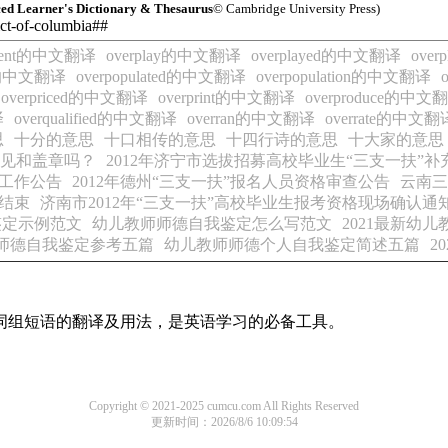
d Learner's Dictionary & Thesaurus
© Cambridge University Press)
rict-of-columbia##
yment的中文翻译
overplay的中文翻译
overplayed的中文翻译
ove
and的中文翻译
overpopulated的中文翻译
overpopulation的中文翻译
overpriced的中文翻译
overprint的中文翻译
overproduce的中文
译
overqualified的中文翻译
overran的中文翻译
overrate的中文翻
思
十分的意思
十口相传的意思
十四行诗的意思
十大家的意思
意见和盖章吗？
2012年济宁市选拔招募高校毕业生“三支一扶”补
募工作公告
2012年德州“三支一扶”报名人员资格审查公告
云南三
作结束
济南市2012年“三支一扶”高校毕业生报考资格现场确认通
鉴定示例范文
幼儿教师师德自我鉴定怎么写范文
2021最新幼
师德自我鉴定参考五篇
幼儿教师师德个人自我鉴定简述五篇
2
及词组短语的翻译及用法，是英语学习的必备工具。
Copyright © 2021-2025 cumcu.com All Rights Reserved
更新时间：2026/8/6 10:09:54