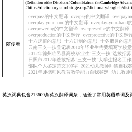
(Definition of
the District of Columbia
from the
Cambridge Advance
#https://dictionary.cambridge.org//dictionary/english/dist
overpass的中文翻译
overpay的中文翻译
overpa
overplay your hand的中文翻译
overplay-your-h
overpowering的中文翻译
overprescribe的中文翻译
overproduction的中文翻译
overprotective的中文翻
十六烷值的意思
十六进制的意思
十冬腊月的意
随便看
云南三支一扶登记表2010年毕业生需要填写学校
2012年德州临邑县高校毕业生“三支一扶”选拔招
日照市2012年选拔招募“三支一扶”大学生报名工
部队个人鉴定范文100字
2021幼儿教师师德自我
2021年师德师风教育教学能力自我鉴定
幼儿教师
英汉词典包含213609条英汉翻译词条，涵盖了常用英语单词