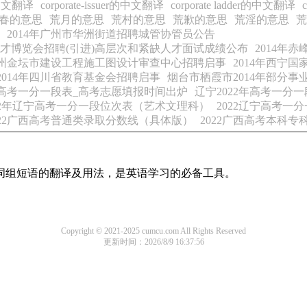
r的中文翻译
corporate-issuer的中文翻译
corporate ladder的中文翻译
春的意思
荒月的意思
荒村的意思
荒歉的意思
荒淫的意思
荒
2014年广州市华洲街道招聘城管协管员公告
人才博览会招聘(引进)高层次和紧缺人才面试成绩公布
2014年
年常州金坛市建设工程施工图设计审查中心招聘启事
2014年西宁
2014年四川省教育基金会招聘启事
烟台市栖霞市2014年部分
22高考一分一段表_高考志愿填报时间出炉
辽宁2022年高考一分
22年辽宁高考一分一段位次表（艺术文理科）
2022辽宁高考一
022广西高考普通类录取分数线（具体版）
2022广西高考本科
及词组短语的翻译及用法，是英语学习的必备工具。
Copyright © 2021-2025 cumcu.com All Rights Reserved
更新时间：2026/8/9 16:37:56