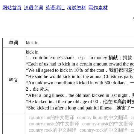
网站首页
汉语字词
英语词汇
考试资料
写作素材
单词
kick in
kick in
1．contribute one's share，esp．in money 捐献；捐款
*Each of us had to kick in a certain amoun
*We all agreed to kick in 10％ of the cost
*He said he would kick in for the annual
释义
*An unknown contributor kicked in with 500
2．die 死去
*After a long illness，the old man kicked in
*He kicked in at the ripe old age of 90．他在90
*She kicked in after a long and painfu
country inn的中文翻译
country liquor的中文翻译
c
country music的中文翻译
country-music的中文翻译
country rock的中文翻译
country-rock的中文翻译
c