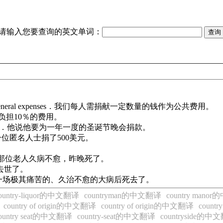
请输入您要查询的英文单词：
t toward the general expenses．我们每人需捐献一定数量的钱作为公共费用。
．我们都同意负担10％的费用。
 Christmas party．他说他要为一年一度的圣诞节晚会捐款。
 dollars．一位匿名人士捐了500美元。
 last night．那位老人久病不愈，昨晚死了。
高龄时去世了。
l illness．她害了一场极其痛苦的、久治不愈的大病后死去了。
ountry-liquor的中文翻译
countryman的中文翻译
country man
country of origin的中文翻译
country of origin的中文翻译
count
ountry seat的中文翻译
country-seat的中文翻译
countryside的中