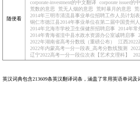
corporate-investment的中文翻译
corporate issue
荒数的意思
荒无人烟的意思
荒时暴月的意思
荒
2014年三明市清流县事业单位招聘工作人员计划表
随便看
铜仁市德江县2014年事业单位在第二届中国贵州
2014年北海市学校卫生保健所招聘启事
2014
2014年青海省湟中县水政水资源办公室诚聘启事
2022年湖南省高考分数线（重磅公布）
江西20
2022年内蒙高考一分一段表_高考分数线预测
20
辽宁2022高考一分一段位次表【艺术文理科】
2
英汉词典包含213609条英汉翻译词条，涵盖了常用英语单词