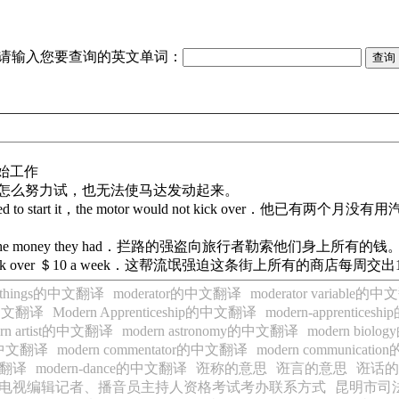
请输入您要查询的英文单词：
；开始工作
motor over．他怎么努力试，也无法使马达发动起来。
nd when he tried to start it，the motor would not ki
kick over all the money they had．拦路的强盗向旅行者勒索他们身上所有的钱
 the block to kick over ＄10 a week．这帮流氓强迫这条街上所有的商店每
all-things的中文翻译
moderator的中文翻译
moderator variable的
e的中文翻译
Modern Apprenticeship的中文翻译
modern-apprentice
ern artist的中文翻译
modern astronomy的中文翻译
modern bio
on的中文翻译
modern commentator的中文翻译
modern communicat
中文翻译
modern-dance的中文翻译
诳称的意思
诳言的意思
诳话的
广播电视编辑记者、播音员主持人资格考试考办联系方式
昆明市司