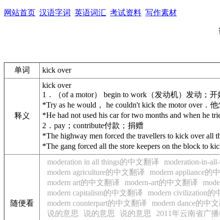
网站首页
汉语字词
英语词汇
考试资料
写作素材
单词
kick over
kick over
1．（of a motor） begin to work（发动机）发动
*Try as he would， he couldn't kick the 
*He had not used his car for two months a
释义
2．pay；contribute付款；捐赠
*The highway men forced the travellers to 
*The gang forced all the store keepers on
moderation in all things的中文翻译
moderation-in-
modern agriculture的中文翻译
modern applianc
modern art的中文翻译
modern-art的中文翻译
mod
modern capitalism的中文翻译
modern civilizati
随便看
modern counterpart的中文翻译
modern dance的
说的意思
说的意思
说的意思
2011年云南省