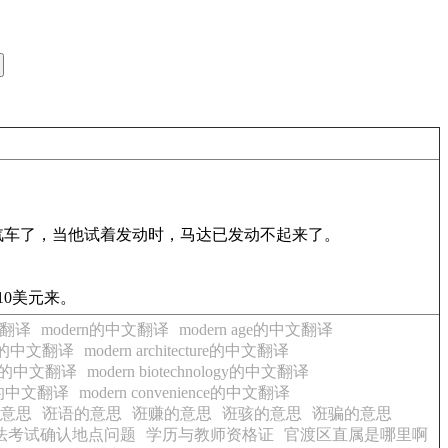
ck over．他已有两个月没有用汽车了，当他试着发动时，马达已发动不起来了。
。
周交出10美元来。
中文翻译
modern的中文翻译
modern age的中文翻译
ship的中文翻译
modern architecture的中文翻译
logy的中文翻译
modern biotechnology的中文翻译
ion的中文翻译
modern convenience的中文翻译
意思
诳语的意思
诳赚的意思
诳骇的意思
诳骗的意思
法考试确认地点问题
学历与教师资格证
官渡区直属是哪里啊