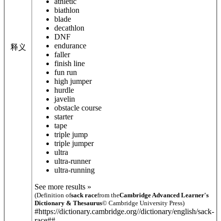
athletic
biathlon
blade
decathlon
DNF
endurance
释义
faller
finish line
fun run
high jumper
hurdle
javelin
obstacle course
starter
tape
triple jump
triple jumper
ultra
ultra-runner
ultra-running
See more results »
(Definition of
sack race
from the
Cambridge Advanced Learner's
Dictionary & Thesaurus
© Cambridge University Press)
#https://dictionary.cambridge.org//dictionary/english/sack-
race##