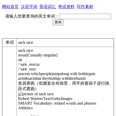
网站首页
汉语字词
英语词汇
考试资料
写作素材
请输入您要查询的英文单词：
单词
sack race
sack race
noun
[
C
usually singular
]
uk
/
ˈsæk ˌreɪs
/
us
/
ˈsæk ˌreɪs
/
aracein whichpeoplejumpalong with bothlegsin
acloth
sack
that theyholdup withtheirhands
套袋赛跑（双腿套在布袋里，用手抓着袋子进行跳
跃式赛跑）
Robert Warren/Taxi/GettyImages
SMART Vocabulary: related words and phrases
Athletics