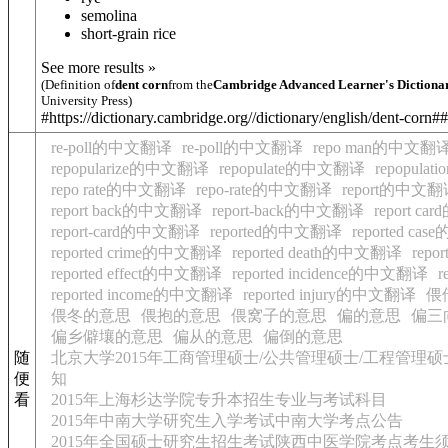
semolina
short-grain rice
See more results »
(Definition of
dent corn
from the
Cambridge Advanced Learner's Dictiona
University Press)
#https://dictionary.cambridge.org//dictionary/english/dent-corn##
re-poll的中文翻译
re-poll的中文翻译
repo man的中文翻
repopularize的中文翻译
repopulate的中文翻译
repopul
repo rate的中文翻译
repo-rate的中文翻译
report的中文
report back的中文翻译
report-back的中文翻译
report c
report-card的中文翻译
reported的中文翻译
reported c
reported crime的中文翻译
reported death的中文翻译
repo
reported effect的中文翻译
reported incidence的中文翻译
r
reported income的中文翻译
reported injury的中文翻译
偎
偎冬的意思
偎抱的意思
偎窝子的意思
偏的意思
偏三
偏乡僻壤的意思
偏从的意思
偏倒的意思
随
北京大学2015年工商管理硕士/公共管理硕士/工程管理
便
知
看
2015年上海杉达学院专升本招生专业与考试科目
2015年中南大学研究生入学考试中南大学考点公告
2015年全国硕士研究生招生考试陕西中医学院考点考生