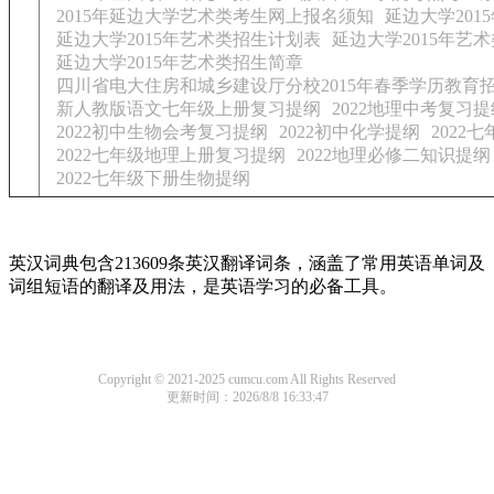
2015年延边大学艺术类考生网上报名须知
延边大学20
延边大学2015年艺术类招生计划表
延边大学2015年艺
延边大学2015年艺术类招生简章
四川省电大住房和城乡建设厅分校2015年春季学历教育
新人教版语文七年级上册复习提纲
2022地理中考复习提
2022初中生物会考复习提纲
2022初中化学提纲
2022
2022七年级地理上册复习提纲
2022地理必修二知识提纲
2022七年级下册生物提纲
英汉词典包含213609条英汉翻译词条，涵盖了常用英语单词及
词组短语的翻译及用法，是英语学习的必备工具。
Copyright © 2021-2025 cumcu.com All Rights Reserved
更新时间：2026/8/8 16:33:47