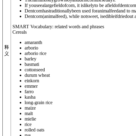
If youseealargefieldofcorn, it islikelyto be afieldofdentcorn
Dentcornhastraditionallybeen used foranimalfeedand to 
Dentcorn(animalfeed), while notsweet, isedibleifdriedou
SMART Vocabulary: related words and phrases
Cereals
amaranth
释
arborio
arborio rice
义
barley
basmati
cottonseed
durum wheat
einkorn
emmer
farro
kasha
long-grain rice
maize
malt
mielie
rice
rolled oats
rye