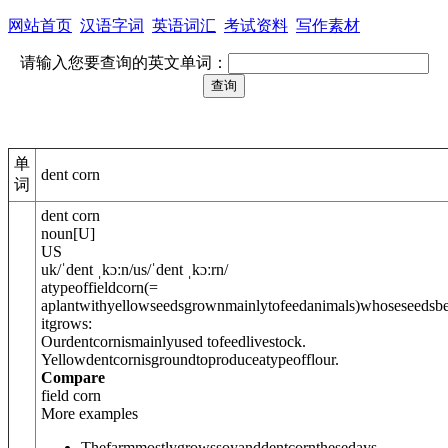
网站首页
汉语字词
英语词汇
考试资料
写作素材
请输入您要查询的英文单词：
单
dent corn
词
dent corn
noun
[
U
]
US
uk
/
ˈdent ˌkɔːn
/
us
/
ˈdent ˌkɔːrn
/
atypeof
fieldcorn
(=
aplantwithyellowseedsgrownmainlytofeedanimals)
whoseseedsb
itgrows:
Ourdentcornismainlyused tofeedlivestock.
Yellowdentcornisgroundtoproduceatypeofflour.
Compare
field corn
More examples
Thefarmmostlygrowssoyanddentcornthesedays.