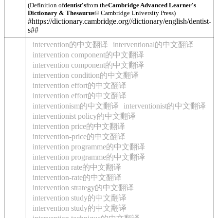
(Definition of
dentist's
from the
Cambridge Advanced Learner's
Dictionary & Thesaurus
© Cambridge University Press)
#https://dictionary.cambridge.org//dictionary/english/dentist-
s##
intervention的中文翻译
interventional的中文翻译
intervention component的中文翻译
intervention component的中文翻译
intervention condition的中文翻译
intervention effort的中文翻译
intervention effort的中文翻译
interventionism的中文翻译
interventionist的中文翻译
interventionist policy的中文翻译
intervention price的中文翻译
intervention-price的中文翻译
intervention programme的中文翻译
intervention programme的中文翻译
intervention rate的中文翻译
intervention-rate的中文翻译
intervention strategy的中文翻译
intervention study的中文翻译
intervention study的中文翻译