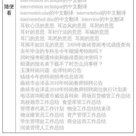
intervention technique的中文翻译
随便
intervention technique的中文翻译
看
interventricular的中文翻译
intervertebral的中文翻译
intervertebral disc的中文翻译
interview的中文翻译
耳软心活的意思
耳边风的意思
耳郭的意思
耳针的意思
耳针疗法的意思
耳锅的意思
耳门的意思
耳闭的意思
耳闻的意思
耳闻不如目见的意思
2009年曲靖普岗考试成绩查询
去年毕业的专科生今年能报考特岗吗？
同时报考昭通特岗和曲靖普岗冲突吗？
昭通的报名表下载不了时怎么回事呀？
玉溪特岗问题
会泽特岗公告
镇雄今年的特岗招考信息咨询
曲靖市会泽县2010年特岗教师招聘公告
曲靖市会泽县2010年特岗教师招聘岗位执行计划表
电话咨询昭通市威信县特岗
商场百货楼管工作总结
高校领导工作总结
食堂库管工作总结
管理者代表工作计划
物业工作总结结束语
物业楼管员工作总结
资产管理工作总结
学生管理处工作总结
商业运营工作总结
河道管理人工作总结