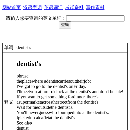
网站首页
汉语字词
英语词汇
考试资料
写作素材
请输入您要查询的英文单词：
单词
dentist's
dentist's
phrase
theplacewhere adentistcarriesouttheirjob:
I've got to go to the dentist's onFriday.
I'llmeetyou at four o'clock at the dentist's and don't be late!
If youwantto get something fordinner, there's
asupermarketacrossthestreetfrom the dentist's.
释义
Wait for meoutsidethe dentist's.
You'll neverguesswho Ibumpedinto at the dentist's.
Ipickedup aleafletat the dentist's.
See also
dentist