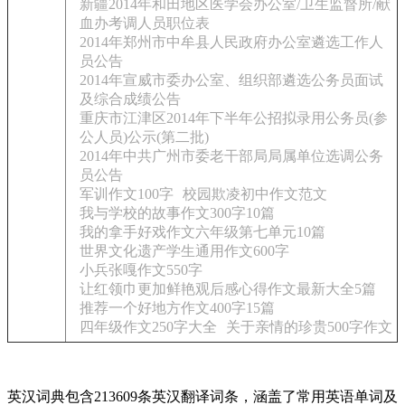
新疆2014年和田地区医学会办公室/卫生监督所/献
血办考调人员职位表
2014年郑州市中牟县人民政府办公室遴选工作人
员公告
2014年宣威市委办公室、组织部遴选公务员面试
及综合成绩公告
重庆市江津区2014年下半年公招拟录用公务员(参
公人员)公示(第二批)
2014年中共广州市委老干部局局属单位选调公务
员公告
军训作文100字
校园欺凌初中作文范文
我与学校的故事作文300字10篇
我的拿手好戏作文六年级第七单元10篇
世界文化遗产学生通用作文600字
小兵张嘎作文550字
让红领巾更加鲜艳观后感心得作文最新大全5篇
推荐一个好地方作文400字15篇
四年级作文250字大全
关于亲情的珍贵500字作文
英汉词典包含213609条英汉翻译词条，涵盖了常用英语单词及