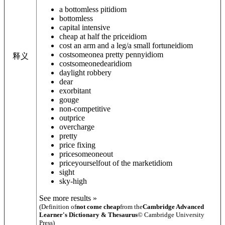
a bottomless pit
idiom
bottomless
capital intensive
cheap at half the price
idiom
cost an arm and a leg/a small fortune
idiom
cost
someone
a pretty penny
idiom
释义
cost
someone
dear
idiom
daylight robbery
dear
exorbitant
gouge
non-competitive
outprice
overcharge
pretty
price fixing
price
someone
out
price
yourself
out of the market
idiom
sight
sky-high
See more results »
(Definition of
not come cheap
from the
Cambridge Advanced
Learner's Dictionary & Thesaurus
© Cambridge University
Press)