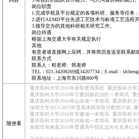
内容
岗位职责
1.完成学校及平台规定的各项科研、服务等任务
2.进行AEMD平台先进工艺技术与标准工艺流程
3.领导交办的其他科研相关研究工作。
岗位待遇
根据上海交通大学有关规定执行
其他
有意者请直接网上应聘，并将简历发送至联系邮
联系方式
联系人：程老师、韩老师
TEL：021-34208269或34207734；E-mail：xlcheng@sjt
联系地址：上海市东川路800号
重庆医科大学2016年录取查询系统
重庆医科大学
重庆医科大学2016年宁夏回族自治区一本简讯
重
重庆医科大学2016年山东省一本简讯
重庆医科大学
深圳大学2013-2015年普高本科录取分数统计表
重
重庆医科大学2016年安徽省一本简讯
重庆医科大学
重庆医科大学2016年河南省一本简讯
重庆医科大学
随便看
阜阳市阜南县2016年普通高中招生定向生名单公示