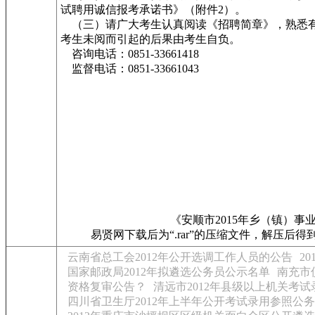
试聘用诚信报考承诺书》（附件2）。
（三）请广大考生认真阅读《招聘简章》，熟悉有
考生未阅而引起的后果由考生自负。
咨询电话：0851-33661418
监督电话：0851-33661043
《安顺市2015年乡（镇）事
易贤网下载后为“.rar”的压缩文件，解压后得到
云南省总工会2012年公开选调工作人员的公告
2
国家邮政局2012年拟遴选公务员公示名单
南充市
资格复审公告？
清远市2012年县级以上机关考
四川省卫生厅2012年上半年公开考试录用参照公