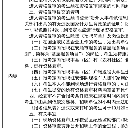
进入资格复审的考生须在资格复审规定的时间内到
三、资格复审提交的资料
进入资格复审的考生须持登录“贵州人事考试信息
关部门出具的有无违反国家计划生育政策的证明）
一寸彩色照片4张，到指定地点进行现场资格复审。
进入资格复审的考生除按《招聘简章》及岗位设置
（一）在国企或民营企业工作的考生，须出具单
（二）报考定向招聘在安顺市服务的基层服务项目人
划”，简称为“基层服务项目”）的岗位，考生须持
（三）报考定向招聘本县（区）村（农村社区）党
料，进行资格复审。
（四）报考定向招聘本县（区）户籍退役大学生士
内容
（五）报考定向招聘驻安部队现役军人随军家属的
（六）考生本人不能到现场进行资格复审的，可由
（七）考生提交的所有资格复审材料均需备齐原
四、经复审不符合报考条件或未在规定时间内到指
考生中由高到低依次递补。招聘单位24小时内无
《报名信息表》遗失或未打印的考生可于10月20日至27日登录
五、有关事宜
（一）现场资格复审工作接受区纪检监察部门和社
（二）资格审查贯穿公开招聘工作的全过程，参加