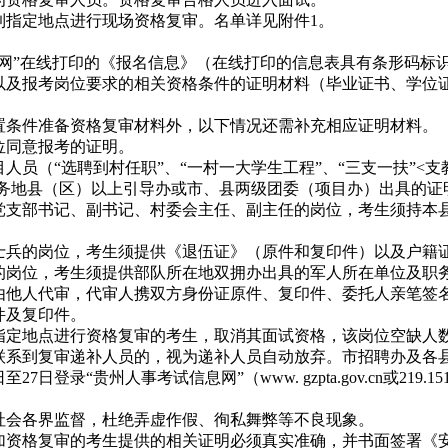
指定地点进行现场资格复审。名单详见附件1。
网”在线打印的《报名信息》（在线打印的信息表具有条形码标识
以及报考岗位要求的相关资格条件的证明材料（毕业证书、学位
条件准备资格复审材料外，以下情况还需补充相应证明材料。
位同意报考的证明。
员（“选聘到村任职”、“一村一大学生工程”、“三支一扶”<支
服务地县（区）以上引导办或市、县两级团委（项目办）出具的
支部书记、副书记、村委会主任、副主任的岗位，考生须持本县
兵的岗位，考生须提供《退伍证》（原件和复印件）以及户籍
岗位，考生须提供部队所在地双拥办出具的军人所在单位及职
他人代审，代审人携双方身份证原件、复印件、委托人亲笔签
件及复印件。
定地点进行资格复审的考生，取消其面试资格，该岗位空缺人
法联系到复审递补人员的，视为递补人员自动放弃。市招聘办及各
“贵州人事考试信息网”（www. gzpta.gov.cn或219.151
会各界监督，杜绝弄虚作假、徇私舞弊等不良现象。
资格复审的考生提供的相关证明必须真实准确，并书面签署《安顺