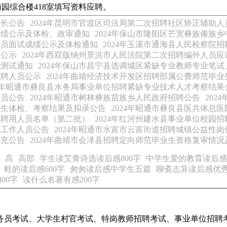
园综合楼418室填写资料应聘。
延长公告
2024年昆明市官渡区司法局第二次招聘社区矫正辅助
成绩公示及体检、政审通知
2024年保山市隆阳区芒宽彝族傣族
人员面试成绩公示及体检通知
2024年玉溪市通海县人民检察院
绩公示
2024年西双版纳州景洪市人民法院第二次招聘编外人员应
能测试通知
2024年保山市昌宁县选调城区紧缺专业教师专业笔
拟聘人员公示
2024年曲靖经济技术开发区招聘部属公费师范毕
24年昭通市彝良县水务局事业单位招聘紧缺专业技术人才考察结果
息员公告
2024年昭通市树林彝族苗族乡人民政府招聘公告
202
业生体检、考察结果及拟录公告
2024年昭通市彝良县医共体总
拟聘用人员名单（第二批）
2024年红河州建水县事业单位校园
位工作人员公告
2024年昭通市水富市云富街道招聘城镇公益性
补充公告
2024年曲靖市会泽县招聘定向师范毕业生资格复审情
高
高部
学生读艾青诗选读后感800字
中学生爱的教育读后感范
蛙的读后感600字
匆匆读后感中学生五篇
聊斋志异读后感优秀
00字
读什么名著有感200字
务员考试、大学生村官考试、特岗教师招聘考试、事业单位招聘