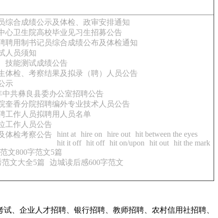
人员综合成绩公示及体检、政审安排通知
乡中心卫生院高校毕业见习生招募公告
招聘聘用制书记员综合成绩公布及体检通知
试人员须知
试、技能测试成绩公告
业生体检、考察结果及拟录（聘）人员公告
公示
4年中共彝良县委办公室招聘公告
医院奎香分院招聘编外专业技术人员公告
招聘工作人员拟聘用人员名单
岗位工作人员公告
hint at
hire on
hire out
hit between the eyes
况及体检考察公告
hit it off
hit off
hit on/upon
hit out
hit the mark
文800字范文5篇
范文大全5篇
边城读后感600字范文
考试、企业人才招聘、银行招聘、教师招聘、农村信用社招聘、