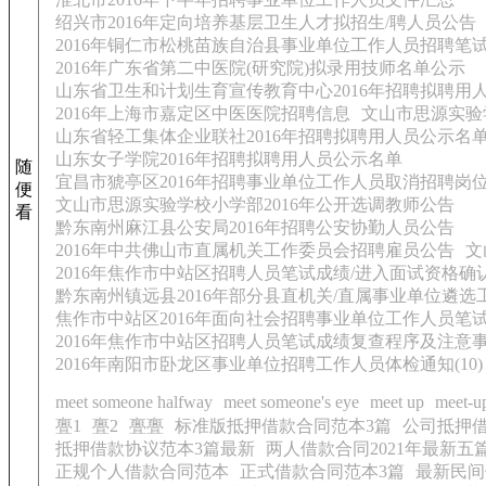
绍兴市2016年定向培养基层卫生人才拟招生/聘人员公告
2016年铜仁市松桃苗族自治县事业单位工作人员招聘笔
2016年广东省第二中医院(研究院)拟录用技师名单公示
山东省卫生和计划生育宣传教育中心2016年招聘拟聘用
2016年上海市嘉定区中医医院招聘信息
文山市思源实验
山东省轻工集体企业联社2016年招聘拟聘用人员公示名
山东女子学院2016年招聘拟聘用人员公示名单
随
宜昌市猇亭区2016年招聘事业单位工作人员取消招聘岗
便
文山市思源实验学校小学部2016年公开选调教师公告
看
黔东南州麻江县公安局2016年招聘公安协勤人员公告
2016年中共佛山市直属机关工作委员会招聘雇员公告
文
2016年焦作市中站区招聘人员笔试成绩/进入面试资格确
黔东南州镇远县2016年部分县直机关/直属事业单位遴
焦作市中站区2016年面向社会招聘事业单位工作人员笔
2016年焦作市中站区招聘人员笔试成绩复查程序及注意
2016年南阳市卧龙区事业单位招聘工作人员体检通知(10)
meet someone halfway
meet someone's eye
meet up
meet-u
亹1
亹2
亹亹
标准版抵押借款合同范本3篇
公司抵押
抵押借款协议范本3篇最新
两人借款合同2021年最新五
正规个人借款合同范本
正式借款合同范本3篇
最新民间