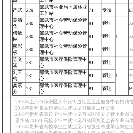
成
工作站
邵武市林业局下属林业
严武
专技
229
71
6
工作站
黄清
邵武市社会劳动保险管
管理
230
81
7
华
理中心
傅敏
邵武市社会劳动保险管
管理
230
81
1
7
琳
理中心
熊彩
邵武市社会劳动保险管
管理
230
81
7
极
理中心
陈文
邵武市医疗保险管理中
管理
231
81
7
涵
心
刘玉
邵武市医疗保险管理中
管理
231
81
1
7
梅
心
龚素
邵武市医疗保险管理中
管理
231
81
6
芳
心
2016年上海市静安区大宁路街道社区卫生服务中心招聘
2016年贵州省高校毕业生就业见习报名工作公告
2016年贵州省高校毕业生就业见习省国资委监管企业岗
贵州省2016年高校毕业生就业见习省国资委监管企业岗
2016年贵州省高校毕业生就业见习省级企事业单位岗位汇
淮北市2016年下半年招聘事业单位工作人员文件汇总