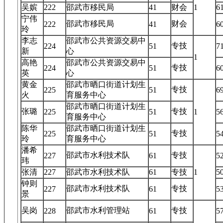
吴嫔
222
邵武市移民局
41
财会
1
6
宁伟
邵武市移民局
财会
222
41
6
玲
李志
邵武市公共资源交易中
专技
224
51
7
新
心
1
高艳
邵武市公共资源交易中
专技
224
51
6
英
心
黄金
邵武市晒口街道计划生
专技
225
51
6
火
育服务中心
邵武市晒口街道计划生
张璐
专技
225
51
1
5
育服务中心
陈华
邵武市晒口街道计划生
专技
225
51
5
玲
育服务中心
潘希
邵武市水利技术队
专技
227
61
5
玮
张清
227
邵武市水利技术队
61
专技
1
5
钟则
邵武市水利技术队
专技
227
61
5
景
吴岗
邵武市水利管理站
专技
228
61
5