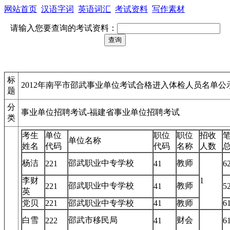
网站首页
汉语字词
英语词汇
考试资料
写作素材
请输入您要查询的考试资料：
标
2012年南平市邵武事业单位考试合格进入体检人员名单公
题
分
事业单位招聘考试-福建省事业单位招聘考试
类
考生
单位
职位
职位
招收
单位名称
姓名
代码
代码
名称
人数
杨洁
邵武职业中专学校
教师
221
41
6
李财
1
邵武职业中专学校
教师
221
41
5
英
党贝
221
邵武职业中专学校
41
教师
6
白雪
邵武市移民局
财会
222
41
6