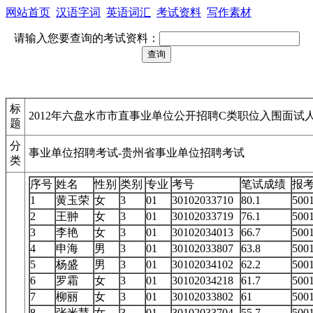
网站首页
汉语字词
英语词汇
考试资料
写作素材
请输入您要查询的考试资料：
标
2012年六盘水市市直事业单位公开招聘C类职位入围面试
题
分
事业单位招聘考试-贵州省事业单位招聘考试
类
序号
姓名
性别
类别
专业
考号
笔试成绩
报
1
黄玉荣
女
3
01
30102033710
80.1
50
2
王翀
女
3
01
30102033719
76.1
50
3
李艳
女
3
01
30102034013
66.7
50
4
申海
男
3
01
30102033807
63.8
50
5
杨盛
男
3
01
30102034102
62.2
50
6
罗霜
女
3
01
30102034218
61.7
50
7
柳丽
女
3
01
30102033802
61
50
8
张米慧
女
3
01
30102033704
55.7
50