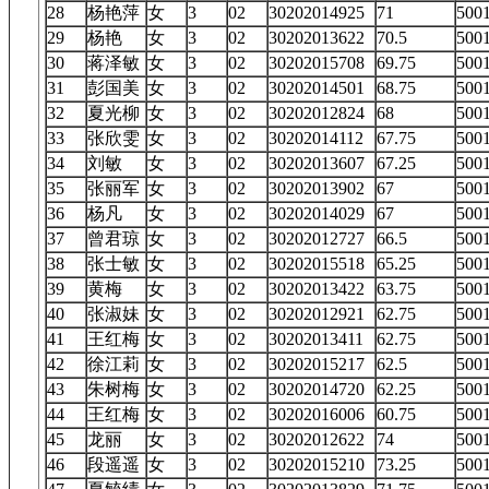
28
杨艳萍
女
3
02
30202014925
71
50
29
杨艳
女
3
02
30202013622
70.5
50
30
蒋泽敏
女
3
02
30202015708
69.75
50
31
彭国美
女
3
02
30202014501
68.75
50
32
夏光柳
女
3
02
30202012824
68
50
33
张欣雯
女
3
02
30202014112
67.75
50
34
刘敏
女
3
02
30202013607
67.25
50
35
张丽军
女
3
02
30202013902
67
50
36
杨凡
女
3
02
30202014029
67
50
37
曾君琼
女
3
02
30202012727
66.5
50
38
张士敏
女
3
02
30202015518
65.25
50
39
黄梅
女
3
02
30202013422
63.75
50
40
张淑妹
女
3
02
30202012921
62.75
50
41
王红梅
女
3
02
30202013411
62.75
50
42
徐江莉
女
3
02
30202015217
62.5
50
43
朱树梅
女
3
02
30202014720
62.25
50
44
王红梅
女
3
02
30202016006
60.75
50
45
龙丽
女
3
02
30202012622
74
50
46
段遥遥
女
3
02
30202015210
73.25
50