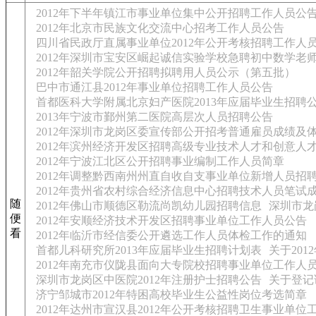
2012年下半年镇江市事业单位集中公开招聘工作人员公
2012年北京市民族文化交流中心招考工作人员公告
四川省民政厅直属事业单位2012年公开考核招聘工作人
2012年深圳市宝安区崛起诚信实验学校急聘初中数学老
2012年韶关学院公开招聘拟聘用人员公示（第五批）
巴中市通江县2012年事业单位招聘工作人员公告
首都医科大学附属北京妇产医院2013年应届毕业生招聘
2013年宁波市鄞州第二医院高层次人员招聘公告
2012年深圳市龙岗区委宣传部公开招考普通雇员成绩及
2012年滨州经济开发区招聘高级专业技术人才和创意人
2012年宁波江北区公开招聘事业编制工作人员简章
2012年调整黔西南州州直自收自支事业单位新增人员招
2012年贵州省农村综合经济信息中心招聘技术人员笔试
随
2012年佛山市顺德区勒流尚凯幼儿园招聘信息
深圳市龙
便
2012年安顺经济技术开发区招聘事业单位工作人员公告
看
2012年临沂市经信委公开遴选工作人员体检工作的通知
首都儿科研究所2013年应届毕业生招聘计划表
关于20
2012年南充市仪陇县面向大专院校招聘事业单位工作人
深圳市龙岗区中医院2012年注册护士招聘公告
关于登记
济宁邹城市2012年特困高校毕业生公益性岗位考选简章
2012年达州市宣汉县2012年公开考核招聘卫生事业单位