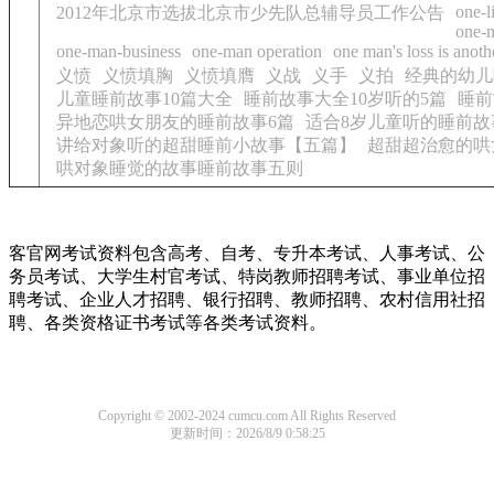
one-l
2012年北京市选拔北京市少先队总辅导员工作公告
one-
one-man-business
one-man operation
one man's loss is anoth
义愤
义愤填胸
义愤填膺
义战
义手
义拍
经典的幼儿
儿童睡前故事10篇大全
睡前故事大全10岁听的5篇
睡前
异地恋哄女朋友的睡前故事6篇
适合8岁儿童听的睡前故
讲给对象听的超甜睡前小故事【五篇】
超甜超治愈的哄
哄对象睡觉的故事睡前故事五则
客官网考试资料包含高考、自考、专升本考试、人事考试、公
务员考试、大学生村官考试、特岗教师招聘考试、事业单位招
聘考试、企业人才招聘、银行招聘、教师招聘、农村信用社招
聘、各类资格证书考试等各类考试资料。
Copyright © 2002-2024 cumcu.com All Rights Reserved
更新时间：2026/8/9 0:58:25