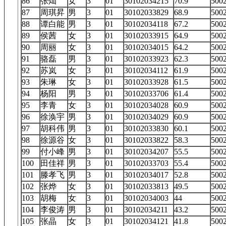
86
张灿
女
3
01
30102034215
70.9
50
87
周琪昇
男
3
01
30102033829
68.9
50
88
谭白能
男
3
01
30102034118
67.2
50
89
侯茜
女
3
01
30102033915
64.9
50
90
周丽
女
3
01
30102034015
64.2
50
91
骆磊
男
3
01
30102033923
62.3
50
92
苏岚
女
3
01
30102034112
61.9
50
93
朱琳
女
3
01
30102033928
61.5
50
94
杨阳
男
3
01
30102033706
61.4
50
95
李青
女
3
01
30102034028
60.9
50
96
徐涣宇
男
3
01
30102034029
60.9
50
97
胡科伟
男
3
01
30102033830
60.1
50
98
徐源谷
女
3
01
30102033822
58.3
50
99
付小峰
男
3
01
30102034207
55.5
50
100
田佳祥
男
3
01
30102033703
55.4
50
101
滕孝飞
男
3
01
30102034017
52.8
50
102
张烨
女
3
01
30102033813
49.5
50
103
胡梅
女
3
01
30102034003
44
50
104
李俊涛
男
3
01
30102034211
43.2
50
105
张晶
女
3
01
30102034121
41.8
50