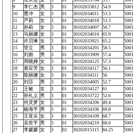
9
李仁杰
男
3
01
30102033812
54.9
50
10
曹冲
女
3
01
30102034011
53.3
50
11
严莉
女
3
01
30102034018
53.3
50
12
孙莉
女
3
01
30102034007
50.7
50
13
马丽娜
女
3
01
30102034016
65.9
50
14
许贝琳
女
3
01
30102033921
65.2
50
15
管立
男
3
01
30102034201
58.5
50
16
刘彪
男
3
01
30102033909
57.4
50
17
周晓婵
女
3
01
30102034125
57.3
50
18
黄应芳
女
3
01
30102034117
56.1
50
19
陈丽娜
女
3
01
30102034111
56
50
20
刘莎
男
3
01
30102034005
52.7
50
21
王敏
女
3
01
30102034127
61
50
22
孙礼义
男
3
01
30102033722
52.6
50
23
何灵梦
女
3
01
30102034206
49.4
50
24
杨海平
男
3
01
30102034106
69.8
50
25
王亚尖
女
3
01
30102034109
68.7
50
26
吴世平
男
3
01
30102034210
68.6
50
27
李媛媛
女
3
02
30202015115
84.25
50