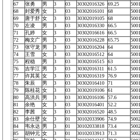
67
张勇
男
3
03
30302016326
69.25
50
68
封爱秀
女
3
03
30302016101
68
50
69
唐于舒
女
3
03
30302019105
68
50
70
左凌
男
3
03
30302016330
66.5
50
71
孔婷
女
3
03
30302016616
66.5
50
72
梅文广
男
3
03
30302016228
65.75
50
73
张守龙
男
3
03
30302016204
64
50
74
王雪
女
3
03
30302016512
64
50
75
程稳
男
3
03
30302016515
63
50
76
吉学江
男
3
03
30302016311
61.5
50
77
许其英
女
3
03
30302016319
76.9
50
78
朱辰
男
3
03
30302016410
71
50
79
陈桂花
女
3
03
30302019106
61
50
80
高洪兵
男
3
03
30302016106
57.6
50
81
余艳
女
3
03
30302016401
52.2
50
82
李茜
女
3
03
30302016520
48.5
50
83
余仕壁
女
3
01
30102033906
74.9
50
84
韦永达
男
3
01
30102033818
73.4
50
85
胡钟元
女
3
01
30102033913
71.3
50