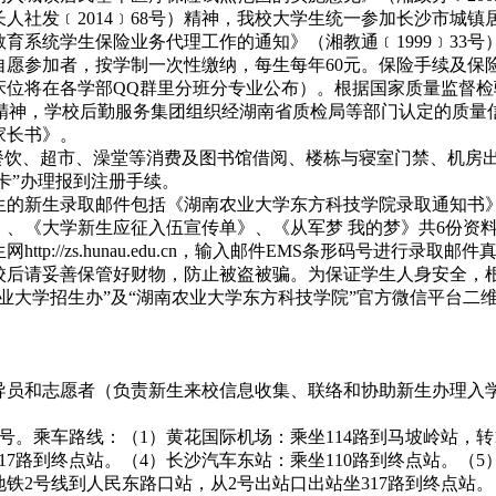
人社发﹝2014﹞68号）精神，我校大学生统一参加长沙市城镇
育系统学生保险业务代理工作的通知》（湘教通﹝1999﹞33
自愿参加者，按学制一次性缴纳，每生每年60元。保险手续及保
位将在各学部QQ群里分班分专业公布）。根据国家质量监督检
9号）精神，学校后勤服务集团组织经湖南省质检局等部门认定的质量
家长书》。
餐饮、超市、澡堂等消费及图书馆借阅、楼栋与寝室门禁、机房
卡”办理报到注册手续。
生的新生录取邮件包括《湖南农业大学东方科技学院录取通知书》
、《大学新生应征入伍宣传单》、《从军梦 我的梦》共6份资
://zs.hunau.edu.cn，输入邮件EMS条形码号进行录取邮
后请妥善保管好财物，防止被盗被骗。为保证学生人身安全，
业大学招生办”及“湖南农业大学东方科技学院”官方微信平台二
导员和志愿者（负责新生来校信息收集、联络和协助新生办理入
乘车路线：（1）黄花国际机场：乘坐114路到马坡岭站，转1
17路到终点站。（4）长沙汽车东站：乘坐110路到终点站。（
地铁2号线到人民东路口站，从2号出站口出站坐317路到终点站。