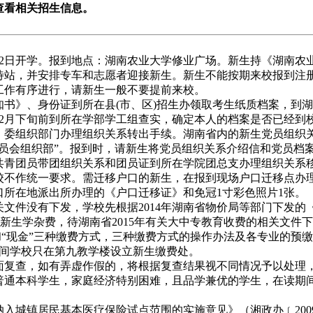
查看相关招生信息。
9月12日开学。报到地点：湖南农业大学修业广场。新生持《湖南
待站，并安排专车和志愿者迎接新生。新生不能按期来校报到注
工作有序进行，请新生一般不要提前来校。
书》、身份证到所在县(市、区)招生办领取考生纸质档案，到
年12月下旬前到所在学部学工组查实，确定本人的档案是否已经到
委组织部门办理组织关系转出手续。湖南省内的新生党员组织关
委员会组织部”。报到时，请新生将党员组织关系介绍信和党员档
共青团员带团组织关系和团员证到所在学院团总支办理组织关系
不作统一要求。需迁移户口的新生，在报到现场户口迁移点办
所在地派出所办理的《户口迁移证》和免冠1寸彩色照片1张。
关文件没有下发，学校先根据2014年湖南省物价局等部门下发
015级新生学杂费，待湖南省2015年有关大中专教育收费的相关
和“现金”三种缴费方式，三种缴费方式的操作办法及各专业的预缴
期间学校只在第九教学楼设立新生缴费处。
复查，如有弄虚作假的，将根据复查结果视不同情况予以处理
通本科学生，家庭经济特别困难，且品学兼优的学生，在读期间
城镇居民基本医疗保险试点范围的实施意见》（湘政办﹝2009﹞