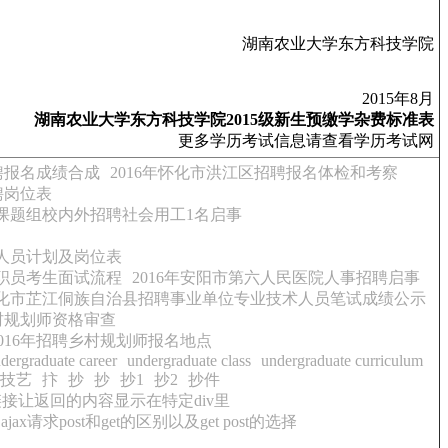
湖南农业大学东方科技学院
2015年8月
湖南农业大学东方科技学院2015级新生预缴学杂费标准表
更多学历考试信息请查看学历考试网
聘报名成绩合成
2016年怀化市洪江区招聘报名体检和考察
聘岗位表
院课题组校内外招聘社会用工1名启事
作人员计划及岗位表
制职员考生面试流程
2016年安阳市第六人民医院人事招聘启事
年怀化市芷江侗族自治县招聘事业单位专业技术人员笔试成绩公示
村规划师资格审查
016年招聘乡村规划师报名地点
dergraduate career
undergraduate class
undergraduate curriculum
技艺
抃
抄
抄
抄1
抄2
抄件
链接让返回的内容显示在特定div里
ajax请求post和get的区别以及get post的选择