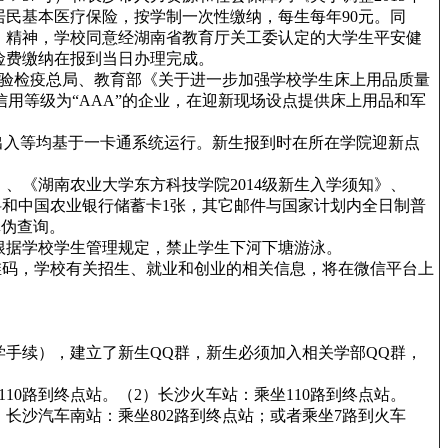
居民基本医疗保险，按学制一次性缴纳，每生每年90元。同
号）精神，学校同意经湖南省教育厅关工委认定的大学生平安健
险费缴纳在报到当日办理完成。
验检疫总局、教育部《关于进一步加强学校学生床上用品质量
信用等级为“AAA”的企业，在迎新现场设点提供床上用品和军
出入等均基于一卡通系统运行。新生报到时在所在学院迎新点
、《湖南农业大学东方科技学院2014级新生入学须知》、
料和中国农业银行储蓄卡1张，其它邮件与国家计划内全日制普
件真伪查询。
根据学校学生管理规定，禁止学生下河下塘游泳。
维码，学校有关招生、就业和创业的相关信息，将在微信平台上
学手续），建立了新生QQ群，新生必须加入相关学部QQ群，
10路到终点站。（2）长沙火车站：乘坐110路到终点站。
5）长沙汽车南站：乘坐802路到终点站；或者乘坐7路到火车