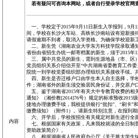
若有疑问可咨询本网站，或者自行登录学校官网
一、学校定于2015年9月11日新生入学报到，
间，学校在长沙火车站、高铁长沙南站设有迎新接
请假逾期不到者，取消入学资格。为确保学校迎新
二、新生凭《湖南农业大学东方科技学院录取通知
省份由省招生办统一邮寄档案的新生，须于2015
三、属中共党员的新生，需到生源地县（市、区）
党员组织关系介绍信开至“中共湖南省委教育工作
院统一到学校党委组织部办理组织关系接收手续。
四、新生是否迁移户口由学生本人自主选择，学校
件；湖南省外的新生须交验居民身份证，并交原户口
五、鉴于湖南省2015年有关大中专教育收费的相
通知》（湘价教[2014]76号）规定的标准预收2
捷地办理缴费手续，我校提供银行“批扣”、“刷卡”
缴费须知》（附件1）。请新生特别注意，在报到
六、开学后，学校按招生有关规定对新生进行全面
内容
七、根据国家有关政策，凡来我校就读的全日制普
资助政策简介》。
八、根据湖南省人民政府办公厅《关于将大学生纳入