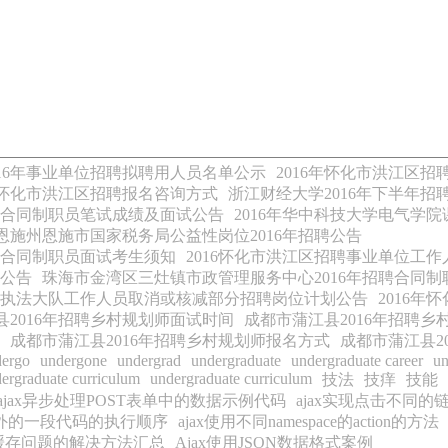
016年事业单位招聘拟聘用人员名单公示
2016年怀化市洪江区招
6年怀化市洪江区招聘报名咨询方式
浙江财经大学2016年下半年招
聘合同制职员笔试成绩及面试公告
2016年华中科技大学电气学
恩施州恩施市国家税务局公益性岗位2016年招聘公告
聘合同制职员面试考生须知
2016怀化市洪江区招聘事业单位工
试公告
珠海市金湾区三灶镇市政管理服务中心2016年招聘合同
行政执法大队工作人员取消或核减部分招聘岗位计划公告
2016
县2016年招聘乡村规划师面试时间
成都市蒲江县2016年招聘乡
成都市蒲江县2016年招聘乡村规划师报名方式
成都市蒲江县2
dergo
undergone
undergrad
undergraduate
undergraduate career
un
ergraduate curriculum
undergraduate curriculum
技法
技痒
技能
ajax异步处理POST表单中的数据示例代码
ajax实现点击不同的
ax函数外的一段代码的执行顺序
ajax使用不同namespace的action的方法
x缓存问题的解决方法汇总
Ajax使用JSON数据格式案例