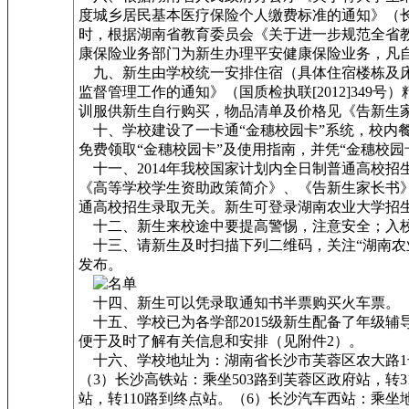
度城乡居民基本医疗保险个人缴费标准的通知》（长
时，根据湖南省教育委员会《关于进一步规范全省教
康保险业务部门为新生办理平安健康保险业务，凡
九、新生由学校统一安排住宿（具体住宿楼栋及床
监督管理工作的通知》（国质检执联[2012]34
训服供新生自行购买，物品清单及价格见《告新生
十、学校建设了一卡通“金穗校园卡”系统，校内
免费领取“金穗校园卡”及使用指南，并凭“金穗校园
十一、2014年我校国家计划内全日制普通高校招
《高等学校学生资助政策简介》、《告新生家长书》
通高校招生录取无关。新生可登录湖南农业大学招生网http
十二、新生来校途中要提高警惕，注意安全；入校
十三、请新生及时扫描下列二维码，关注“湖南农
发布。
十四、新生可以凭录取通知书半票购买火车票。
十五、学校已为各学部2015级新生配备了年级辅
便于及时了解有关信息和安排（见附件2）。
十六、学校地址为：湖南省长沙市芙蓉区农大路1号。
（3）长沙高铁站：乘坐503路到芙蓉区政府站，转3
站，转110路到终点站。（6）长沙汽车西站：乘坐