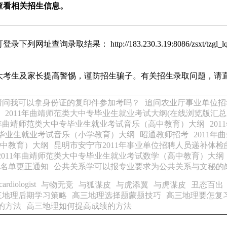
查看相关招生信息。
果： http://183.230.3.19:8086/zsxt/tzgl_lqc
考生及家长提高警惕，谨防招生骗子。有关招生录取问题，请
请问我可以拿身份证的复印件参加考吗？
追问农业厅事业单位招
2011年曲靖师范类大中专毕业生就业考试大纲(在线浏览版汇总
11年曲靖师范类大中专毕业生就业考试音乐（高中教育）大纲
20
专毕业生就业考试音乐（小学教育）大纲
昭通教师招考
2011
初中教育）大纲
昆明市安宁市2011年事业单位招聘人员递补体
2011年曲靖师范类大中专毕业生就业考试数学（高中教育）大纲
绩名单更正通知
公共关系学可以报专业要求为公共关系与文秘的
cardiologist
与物无竞
与狐谋皮
与虎添翼
与虎谋皮
丑态百出
三地理后期学习策略
高三地理选择题蒙题技巧
高三地理要怎复
的方法
高三地理如何提高成绩的方法