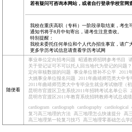
若有疑问可咨询本网站，或者自行登录学校官网
我校在重庆高职（专科）一阶段录取结束，考生可登录下列网址查询录取结
通知书将于8月中旬寄出，请考生注意查收。
特别提醒：
我校未委托任何单位和个人代办招生事宜，请广大
更多学历考试信息请查看学历考试网
事业单位定向招考问题
昭通教师招聘参考书目
关于登记证可不可以托人回当地代为登记的问题？
定向审核数据的问题
事业单位替补不公平
20
大姚事业单位报名问题
2011年曲靖师范类大中
2011年曲靖师范类大中专毕业生就业考试物理（
随便看
昆明市官渡区卫生系统2011年招聘考试名单公示
昆明市官渡区2011年教育系统招聘教师考试总成
cardiogram
cardiograph
cardiography
cardiological
复习高三地理的方法
高三地理怎么快速提分
高
高三地理第一轮复习技巧
高三地理零基础怎么学