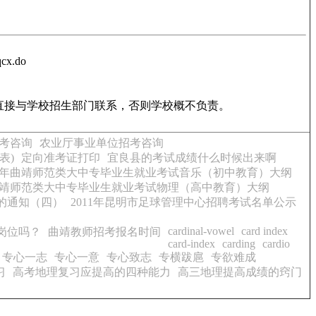
x.do
直接与学校招生部门联系，否则学校概不负责。
考咨询
农业厅事业单位招考咨询
表)
定向准考证打印
宜良县的考试成绩什么时候出来啊
11年曲靖师范类大中专毕业生就业考试音乐（初中教育）大纲
年曲靖师范类大中专毕业生就业考试物理（高中教育）大纲
检的通知（四）
2011年昆明市足球管理中心招聘考试名单公示
cardinal-vowel
card index
岗位吗？
曲靖教师招考报名时间
card-index
carding
cardio
专心一志
专心一意
专心致志
专横跋扈
专欲难成
习
高考地理复习应提高的四种能力
高三地理提高成绩的窍门