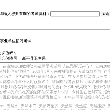
请输入您要查询的考试资料：
市事业单位招聘考试
士岗位吗？
会保障局、 新平县卫生局。
在曲靖参加教师资格证两学考试可以在思茅试讲吗？
云南20
择教其他专业吗？
2009年1月云南教师资格证考试成绩查询
迪
位吗？
小学教师资格证编号查询网站
在大理参加普通话考试
流师资格证考试什么时候报名？
请问课程考合格后，试讲和普通
9年1月教师资格考试分数和试讲时间会在什么时候揭晓？
教师资格
地考试的户口在家的能不能回家参加试讲
专科生在校时可以报
能否直接参加说课获得教师资格证？
07年的两学成绩08年试
yer
天然水
天然水库
天然污染源
天然漆
天然痘
天然能源