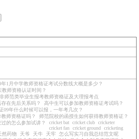
09年1月中学教师资格证考试分数线大概是多少？
庆教师资格认证时间？
非师范类毕业生报考教师资格证及大理报考点
话存在先后关系吗？
高中生可以参加教师资格证考试吗？
证09年什么时候可以报，一年考几次？
考教师资格证吗？
师范院校的函授生如何获得教师资格证？
cricket bat
cricket club
cricketer
讲没过的怎么参加试讲？
cricket fan
cricket ground
cricketing
天然药物
天爷
天牛
天牢
怎么写实习自我总结范文呢