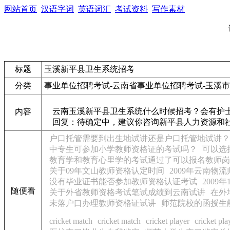
网站首页
汉语字词
英语词汇
考试资料
写作素材
标题
玉溪新平县卫生系统招考
分类
事业单位招聘考试-云南省事业单位招聘考试-玉溪
云南玉溪新平县卫生系统什么时候招考？会有护
内容
回复：待确定中，建议你咨询新平县人力资源和社
户口托管需要到出生地试讲还是户口托管地试讲？
中专生可参加小学教师资格证的考试吗？
可以选
教育学和教育心里学的考试通过了可以报名教师岗
关于09年文山教师资格认定时间
2009年云南物
没有毕业证书能否参加教师资格认证考试
200
随便看
关于外省教师资格考试笔试成绩到云南试讲
在外
未落户口办理教师资格证试讲
师范院校的函授生
cricket match
cricket match
cricket player
cricket pla