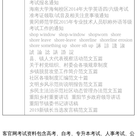
考试报名通知
海南大学海甸校区2014年大学英语四/六级考试
准考证领取/试音及相关注意事项通知
黄冈师范学院2015年专业技术人员职称外语等级
考试工作的通知
shop window
shop-window
shopworn
shore
shore leave
shore-leave
shoreline
shoreline erosion
shore something up
shore sth up
諑
諒
諓
諔
諕
論
諗
諘
諙
諚
县、镇人大代表视察活动范文五篇
关于村党组织、村委会各项规章制度
乡镇脱贫攻坚工作简介范文五篇
社区各项制度汇编范文十篇
文明乡风示范街说明报告范文五篇
乡民主法治示范社区动态管理办法范文五篇
重阳乡村重要讲话
重阳节乡政府领导讲话
重阳节镇委书记讲话稿
2019新镇长当选发言稿范文五篇
客官网考试资料包含高考、自考、专升本考试、人事考试、公