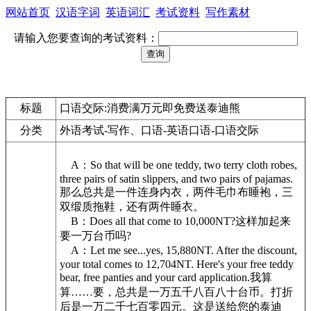
网站首页
汉语字词
英语词汇
考试资料
写作素材
请输入您要查询的考试资料：
标题
口语交际:消费满万元即免费送泰迪熊
分类
外语考试-写作、口语-英语口语-口语交际
A：So that will be one teddy, two terry cloth robes,
three pairs of satin slippers, and two pairs of pajamas.
那么总共是一件连身内衣，两件毛巾布睡袍，三
双缎质拖鞋，还有两件睡衣。
B：Does all that come to 10,000NT?这样加起来
要一万台币吗?
A：Let me see...yes, 15,880NT. After the discount,
your total comes to 12,704NT. Here's your free teddy
bear, free panties and your card application.我算
算……要，总共是一万五千八百八十台币。打折
后是一万二千七百零四元。这是送给您的泰迪