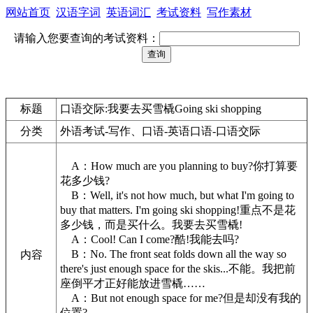
网站首页
汉语字词
英语词汇
考试资料
写作素材
请输入您要查询的考试资料：
标题
口语交际:我要去买雪橇Going ski shopping
分类
外语考试-写作、口语-英语口语-口语交际
A：How much are you planning to buy?你打算要
花多少钱?
B：Well, it's not how much, but what I'm going to
buy that matters. I'm going ski shopping!重点不是花
多少钱，而是买什么。我要去买雪橇!
A：Cool! Can I come?酷!我能去吗?
B：No. The front seat folds down all the way so
内容
there's just enough space for the skis...不能。我把前
座倒平才正好能放进雪橇……
A：But not enough space for me?但是却没有我的
位置?