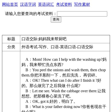
网站首页
汉语字词
英语词汇
考试资料
写作素材
请输入您要查询的考试资料：
标题
口语交际:妈妈我来帮厨吧
分类
外语考试-写作、口语-英语口语-口语交际
A：Mom! How can I help with the washing up?妈
妈，我来帮忙洗点东西?
B：You peel the onions and wash them, then chop
them.你把洋葱削一下，然后洗洗， 再切碎。
A：OK! Then what can I do after I finish it ?好
的。那么做完了之后我做 什么呢?
B：Let me see. Wash the cabbage over there.让我
想想。把那棵卷心菜洗了吧。
A：OK, got it.好的，明白了。
B：What is your father doing now?你爸爸现在干
什么呢?