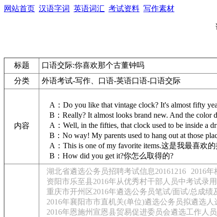
网站首页
汉语字词
英语词汇
考试资料
写作素材
标题
口语交际:你喜欢那个古董钟吗
分类
外语考试-写作、口语-英语口语-口语交际
A：Do you like that vintage clock? It's al
B：Really? It almost looks brand new. And 
A：Well, in the fifties, that clock used to 
内容
B：No way! My parents used to hang out a
A：This is one of my favorite items.这是我
B：How did you get it?你怎么取得的?
湖北省遴选公务员招聘考试信息20161216
201
资阳市乐至县2016年从优秀村干部人员中考试录
重庆市开州区2016年遴选公务员笔试/面试/总成
2016年襄阳市市直机关(单位)遴选公务员拟遴选
2016年恩施州宣恩县贸易促进委员会遴选工作人