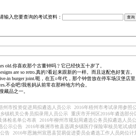
请输入您要查询的考试资料：
most fifty years old.你喜欢那个古董钟吗﹖它已经快五十岁了。
the color designs are so retro.真的?看起来跟新的一样。而且这配色好复古。
be inside a drive-in burger joint.呃，在五○年代，那个钟曾放在停车场汉堡店
t those places.不会吧!我爸妈从前常在那种地方约会。
最喜欢的搜藏品之一。
6年梧州市投资促进局拟遴选人员公示
2016年梧州市考试录用参
用乡镇机关公务员拟录用人员公示
重庆市开州区2016年遴选部
绩及体检名单公布表
2016年柳州市规划局遴选公务员拟遴选人员
人选公示公告
2016年株洲市攸县选调乡镇医疗保险审核员笔试成
员公告
2016年恩施州宣恩县贸易促进委员会遴选工作人员岗位计