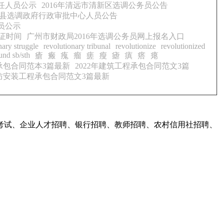
任人员公示
2016年清远市清新区选调公务员公告
青田县选调政府行政审批中心人员公告
员公示
证时间
广州市财政局2016年选调公务员网上报名入口
nary struggle
revolutionary tribunal
revolutionize
revolutionized
und sb/sth
瘡
瘢
瘣
瘤
瘥
瘦
瘧
瘨
瘩
瘪
承包合同范本3篇最新
2022年建筑工程承包合同范文3篇
防安装工程承包合同范文3篇最新
考试、企业人才招聘、银行招聘、教师招聘、农村信用社招聘、