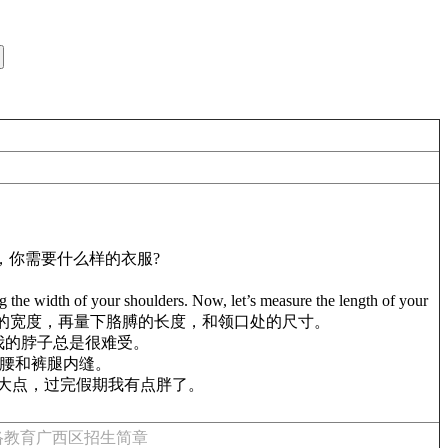
有城里最好的裁缝，你需要什么样的衣服?
the width of your shoulders. Now, let’s measure the length of your
何?先量下肩膀的宽度，再量下胳膊的长度，和领口处的尺寸。
你能多稍微大点啊?我的脖子总是很难受。
我来量下你的腰和裤腿内缝。
 holidays.腰部也要大点，过完假期我有点胖了。
网络教育广西区招生简章