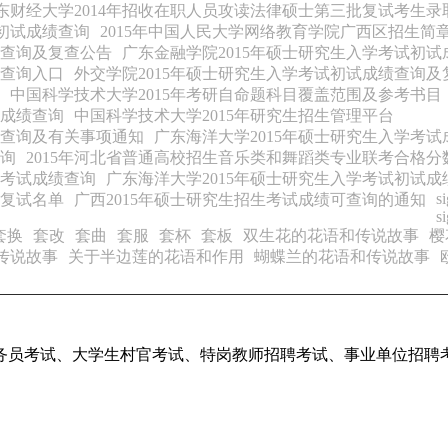
东财经大学2014年招收在职人员攻读法律硕士第三批复试考生录
考初试成绩查询
2015年中国人民大学网络教育学院广西区招生简
绩查询及复查公告
广东金融学院2015年硕士研究生入学考试初
绩查询入口
外交学院2015年硕士研究生入学考试初试成绩查询
中国科学技术大学2015年考研自命题科目覆盖范围及参考书目
试成绩查询
中国科学技术大学2015年研究生招生管理平台
绩查询及有关事项通知
广东海洋大学2015年硕士研究生入学考
查询
2015年河北省普通高校招生音乐类和舞蹈类专业联考合格分
生考试成绩查询
广东海洋大学2015年硕士研究生入学考试初试成
s
生复试名单
广西2015年硕士研究生招生考试成绩可查询的通知
s
套换
套改
套曲
套服
套杯
套板
双生花的花语和传说故事
樱
传说故事
关于半边莲的花语和作用
蝴蝶兰的花语和传说故事
务员考试、大学生村官考试、特岗教师招聘考试、事业单位招聘