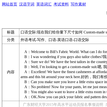
网站首页
汉语字词
英语词汇
考试资料
写作素材
标题
口语交际:现在我们给你量下尺寸如何 Custom-made su
分类
外语考试-写作、口语-英语口语-口语交际
A：Welcome to Bill’s Fabric World. What c
B：I was wondering if you guys also tailor
A：Sure we do! We have the best tailors in 
B：Well, I’m looking to get a custom-made s
A：Excellent! We have the finest cashmeres at affordable
内容
arms and this bit around your 
B：Can you make sure you leave a little extra
A：No problem! Now for your pants, let me
B：You might also want to leave a little extra r
A：OK.Now you can pick your fabric and pa
广东财经大学2015年高水平运动员报名事项说明