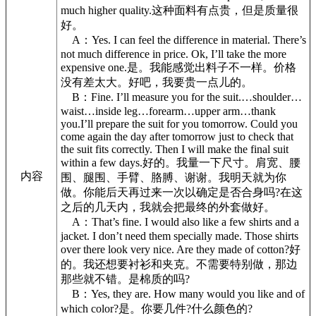
much higher quality.这种面料有点贵，但是质量很
好。
A：Yes. I can feel the difference in material. There’s
not much difference in price. Ok, I’ll take the more
expensive one.是。我能感觉出料子不一样。价格
没有差太大。好吧，我要贵一点儿的。
B：Fine. I’ll measure you for the suit.…shoulder…
waist…inside leg…forearm…upper arm…thank
you.I’ll prepare the suit for you tomorrow. Could you
come again the day after tomorrow just to check that
the suit fits correctly. Then I will make the final suit
within a few days.好的。我量一下尺寸。肩宽、腰
内容
围、腿围、手臂、胳膊、谢谢。我明天就为你
做。你能后天再过来一次以确定是否合身吗?在这
之后的几天内，我就会把最终的外套做好。
A：That’s fine. I would also like a few shirts and a
jacket. I don’t need them specially made. Those shirts
over there look very nice. Are they made of cotton?好
的。我还想要衬衫和夹克。不需要特别做，那边
那些就不错。是棉质的吗?
B：Yes, they are. How many would you like and of
which color?是。你要几件?什么颜色的?