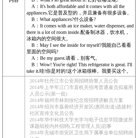
内容
A：It's both affordable and it comes with all the
appliances.它是普及型的，并且兼备有很多设备。
B：What appliances?什么设备?
A：It comes with an ice maker, water dispenser, and
there is a lot of room inside.配备制冰器，饮水机，
冰箱内的空间很大。
B：May I see the inside for myself?我能自己看看
里面的空间吗?
A：Be my guest.请看，别客气。
B：Wow! You're right! This refrigerator is great. I'll
take it.哇!你是对的!这个冰箱很棒。我要买这个。
2014年牡丹江市公安局招聘协警人员公告
2014年上半年江门市直机关招考普通雇员拟雇用
人员公示(第一批)
2014年福州市林则徐纪念馆招聘讲解员方案
2014年绍兴市嘉善经济开发区(惠民街道)选拔村/
社区宣传文化员公告
2014年华中科技大学光学与电子信息学院微波所
课题组校内外招聘(工程管理人员)启事
2014年无锡市崇安区卫生局下属事业单位招聘岗