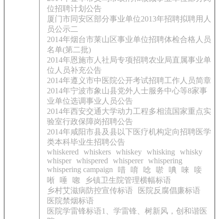
位招聘计划公告
厦门市同安区部分事业单位2013年招聘拟聘用人
员公示二
2014年烟台市莱山区事业单位招聘体检合格人员
名单(第二批)
2014年恩施市人社局专项招聘农业局直属事业单
位人员补充公告
2014年遵义市中医院公开考试招聘工作人员简章
2014年宁波市象山县党外人士服务中心等8家事
业单位选调事业人员公告
2014年西安交通大学动力工程多相流国家重点实
验室行政保障岗招聘公告
2014年咸阳市县及县以下医疗机构定向招聘医学
类本科毕业生招聘公告
whiskered
whiskers
whiskey
whisking
whisky
whisper
whispered
whisperer
whispering
whispering campaign
唶
唷
唸
唹
唺
唻
唼
唽
唾
唿
乡镇卫生院管理横幅标语
乡村艾滋病防控宣传标语
医院反腐倡廉标语
医院禁烟标语
医院学雷锋标语1、学雷锋、树新风，创和谐医