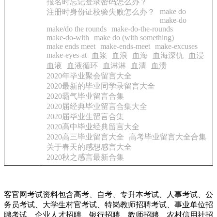
报名时忘记登录密码怎么办？
make do
注册时身份证校验失败怎么办？
make-do
make/do the rounds
make-do-the-rounds
make-do-with
make do (with something)
make ends meet
make-ends-meet
make-excuses
make-eyes-at
血浆
血浪
血海
血海深仇
血浸
血液
血液循环
血淋淋
血清
血渍
2020年毕业聚会留言大全
2020最新的毕业同学录留言大全
2020霸气毕业留言合集
2020届经典毕业留言合集大全
2020届毕业生留言合集
2020高中毕业经典留言大全
2020高三毕业留言大全
高考毕业留言大全合集
关于春天的感想感言大全
2020秋之感言最新合集
客官网考试资料包含高考、自考、专升本考试、人事考试、公
务员考试、大学生村官考试、特岗教师招聘考试、事业单位招
聘考试、企业人才招聘、银行招聘、教师招聘、农村信用社招