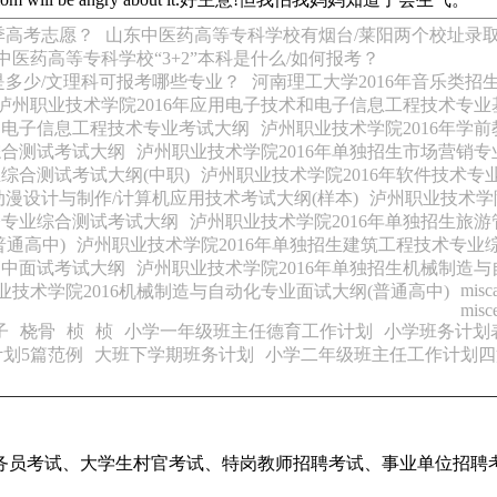
季高考志愿？
山东中医药高等专科学校有烟台/莱阳两个校址录
中医药高等专科学校“3+2”本科是什么/如何报考？
是多少/文理科可报考哪些专业？
河南理工大学2016年音乐类招
泸州职业技术学院2016年应用电子技术和电子信息工程技术专业
和电子信息工程技术专业考试大纲
泸州职业技术学院2016年学前
综合测试考试大纲
泸州职业技术学院2016年单独招生市场营销
综合测试考试大纲(中职)
泸州职业技术学院2016年软件技术专
动漫设计与制作/计算机应用技术考试大纲(样本)
泸州职业技术学
修专业综合测试考试大纲
泸州职业技术学院2016年单独招生旅
普通高中)
泸州职业技术学院2016年单独招生建筑工程技术专业
高中面试考试大纲
泸州职业技术学院2016年单独招生机械制造
misca
业技术学院2016机械制造与自动化专业面试大纲(普通高中)
misce
子
桡骨
桢
桢
小学一年级班主任德育工作计划
小学班务计划
划5篇范例
大班下学期班务计划
小学二年级班主任工作计划四
务员考试、大学生村官考试、特岗教师招聘考试、事业单位招聘