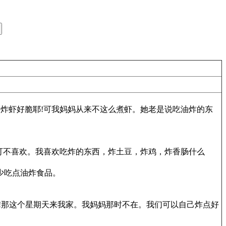
ried food is not healthy.炸虾好脆耶!可我妈妈从来不这么煮虾。她老是说吃油炸的东
ried food is not healthy.我可不喜欢。我喜欢吃炸的东西，炸土豆，炸鸡，炸香肠什么
脂肪。我劝你也少吃点油炸食品。
ried food by ourselves!那这个星期天来我家。我妈妈那时不在。我们可以自己炸点好