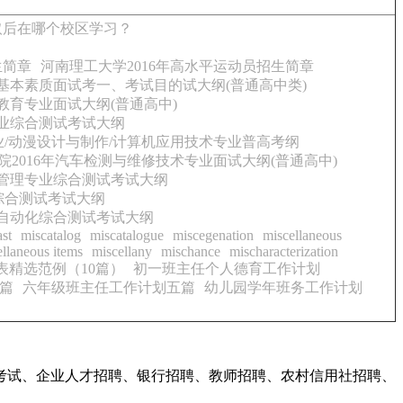
取后在哪个校区学习？
生简章
河南理工大学2016年高水平运动员招生简章
基本素质面试考一、考试目的试大纲(普通高中类)
教育专业面试大纲(普通高中)
专业综合测试考试大纲
业/动漫设计与制作/计算机应用技术专业普高考纲
院2016年汽车检测与维修技术专业面试大纲(普通高中)
游管理专业综合测试考试大纲
综合测试考试大纲
与自动化综合测试考试大纲
st
miscatalog
miscatalogue
miscegenation
miscellaneous
llaneous items
miscellany
mischance
mischaracterization
表精选范例（10篇）
初一班主任个人德育工作计划
篇
六年级班主任工作计划五篇
幼儿园学年班务工作计划
考试、企业人才招聘、银行招聘、教师招聘、农村信用社招聘、