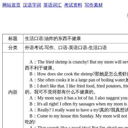
网站首页
汉语字词
英语词汇
考试资料
写作素材
标题
生活口语:油炸的东西不健康
分类
外语考试-写作、口语-英语口语-生活口语
A：The fried shrimp is crunchy! But my mom w
西不利于健康。
B：How does she cook the shrimp?那她是怎么煮虾
A：She often cooks it in a large pan of bo
B：I don't like that. I like fried food, fried
的。我可不觉得那有什么不健康的。
内容
A：My mom says it has a lot of fat. I also 
B：It's all right! I often fry sausages wh
A：Really? I really want to have a try!真的?我
B：Come to my house this Sunday. My mom wi
吃的!
A：That sounds like a good idea! But I'm afr