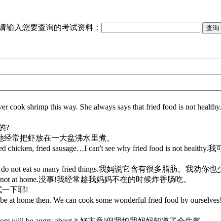
请输入您要查询的考试资料：
ill never cook shrimp this way. She always says that f
的?
iling water.她经常把虾放在一大盆沸水里煮。
 potatoes, fried chicken, fried sausage…I can't see why f
suggest you do not eat so many fried things.我妈说它含有很多
en my mom is not at home.没事!我经常趁我妈妈不在的时候炸香肠吃。
真想试一下耶!
ll not be at home then. We can cook some wonderful f
aid my mom will be angry about it.好主意!但我怕我妈妈知道了会生气。