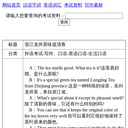
网站首页
汉语字词
英语词汇
考试资料
写作素材
请输入您要查询的考试资料：
标题
浙江龙井茶味道清香
分类
外语考试-写作、口语-英语口语-生活口语
A：The tea smells good. What tea is it?这茶真好
闻。是什么茶呢?
B：It's a special green tea named Longjing Tea
from Zhejiang province.这是一种特殊的绿茶，名叫
龙井茶，来自浙江省。
A：What's special about it except its pleasant smell?
除了清新的香味，它还有什么特别的吗?
B：You can see that it keeps the original color of
the tea leaves very well.你可以看到它很好地保持了
茶叶原来的颜色。
A：They must have some special methods to do this