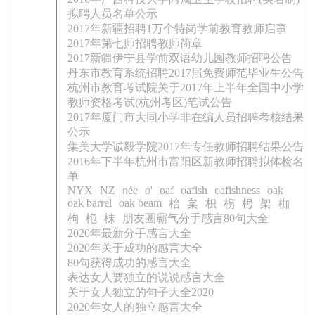
拟聘人员名单公示
2017年新疆招聘1万个特岗学前教育教师启事
2017年第七师招聘教师简章
2017新疆伊宁县学前双语幼儿园教师招聘公告
丹东市教育系统招聘2017届免费师范毕业生公告
杭州市教育考试院关于2017年上半年全国中小学
教师资格考试(杭州考区)笔试公告
2017年厦门市大同小学非在编人员招聘考核结果
公示
集美大学诚毅学院2017年专任教师招聘结果公告
2016年下半年杭州市富阳区新教师招聘拟体检名
单
NYX
NZ
née
o'
oaf
oafish
oafishness
oak
oak barrel
oak beam
枱
枲
枳
枴
枵
架
枷
枸
枹
枺
朋友圈霸气分手感言80句大全
2020年最新分手感言大全
2020年关于成功的感言大全
80句获得成功的感言大全
表达女人要独立的说说感言大全
关于女人独立的句子大全2020
2020年女人的独立感言大全