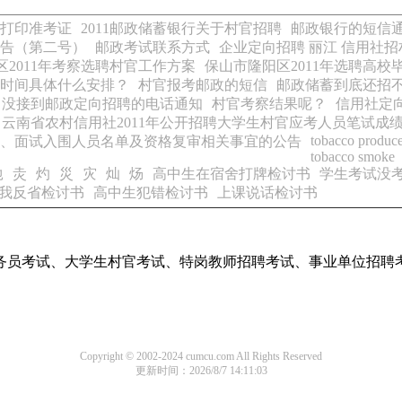
打印准考证
2011邮政储蓄银行关于村官招聘
邮政银行的短信
公告（第二号）
邮政考试联系方式
企业定向招聘 丽江 信用社招
区2011年考察选聘村官工作方案
保山市隆阳区2011年选聘高
时间具体什么安排？
村官报考邮政的短信
邮政储蓄到底还招
没接到邮政定向招聘的电话通知
村官考察结果呢？
信用社定
云南省农村信用社2011年公开招聘大学生村官应考人员笔试成
tobacco produc
绩、面试入围人员名单及资格复审相关事宜的公告
tobacco smoke
灺
灻
灼
災
灾
灿
炀
高中生在宿舍打牌检讨书
学生考试没
我反省检讨书
高中生犯错检讨书
上课说话检讨书
务员考试、大学生村官考试、特岗教师招聘考试、事业单位招聘
Copyright © 2002-2024 cumcu.com All Rights Reserved
更新时间：2026/8/7 14:11:03