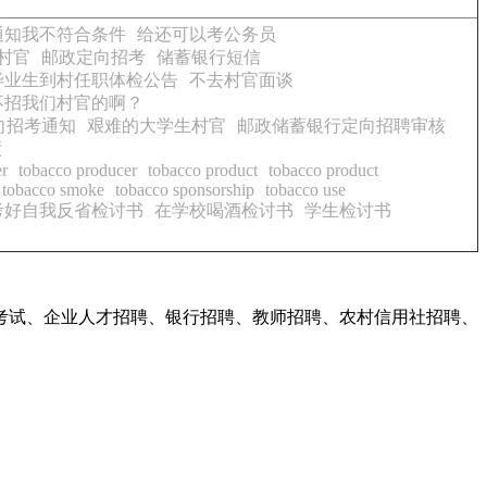
通知我不符合条件
给还可以考公务员
村官
邮政定向招考
储蓄银行短信
校毕业生到村任职体检公告
不去村官面谈
不招我们村官的啊？
向招考通知
艰难的大学生村官
邮政储蓄银行定向招聘审核
绩
er
tobacco producer
tobacco product
tobacco product
tobacco smoke
tobacco sponsorship
tobacco use
考好自我反省检讨书
在学校喝酒检讨书
学生检讨书
考试、企业人才招聘、银行招聘、教师招聘、农村信用社招聘、