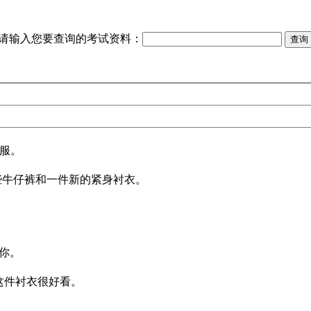
请输入您要查询的考试资料：
些衣服。
se.我找到一些牛仔裤和一件新的紧身衬衣。
合适你。
you.你穿这件衬衣很好看。