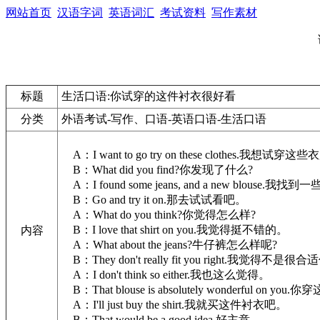
网站首页
汉语字词
英语词汇
考试资料
写作素材
标题
生活口语:你试穿的这件衬衣很好看
分类
外语考试-写作、口语-英语口语-生活口语
A：I want to go try on these clothes.我想试穿这
B：What did you find?你发现了什么?
A：I found some jeans, and a new blou
B：Go and try it on.那去试试看吧。
A：What do you think?你觉得怎么样?
B：I love that shirt on you.我觉得挺不错的。
内容
A：What about the jeans?牛仔裤怎么样呢?
B：They don't really fit you right.我觉得不是很
A：I don't think so either.我也这么觉得。
B：That blouse is absolutely wonderful on 
A：I'll just buy the shirt.我就买这件衬衣吧。
B：That would be a good idea.好主意。