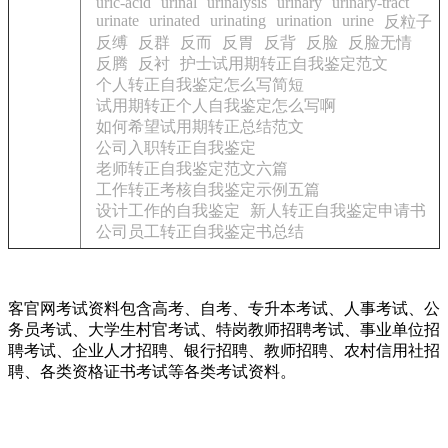
uric-acid
urinal
urinalysis
urinary
urinary-tract
urinate
urinated
urinating
urination
urine
反粒子
反缚
反群
反而
反胃
反背
反脸
反脸无情
反腾
反衬
护士试用期转正自我鉴定范文
个人转正自我鉴定怎么写简短
试用期转正个人自我鉴定怎么写啊
如何希望试用期转正总结范文
公司入职转正自我鉴定
老师转正自我鉴定范文六篇
工作转正考核自我鉴定示例五篇
设计工作的自我鉴定
新人转正自我鉴定申请书
公司员工转正自我鉴定书总结
客官网考试资料包含高考、自考、专升本考试、人事考试、公
务员考试、大学生村官考试、特岗教师招聘考试、事业单位招
聘考试、企业人才招聘、银行招聘、教师招聘、农村信用社招
聘、各类资格证书考试等各类考试资料。