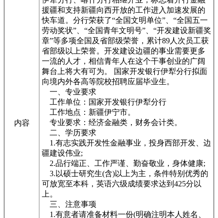
援疆和支持新疆向西开放的工作进入加速发展的
快车道。分行荣获了“全国文明单位”、“全国五一
劳动奖状”、“全国青年文明号”、“开发建设新疆奖
章”等多项全国及省部级荣誉，累计89人次员工获
省部级以上荣誉。开发建设边疆的事业需要更多
一流的人才，相信青年人在这个干事创业的广阔
舞台上将大有可为。 国家开发银行伊犁分行拟面
向境内外各高等院校招聘应届毕业生。
一、专业要求
工作单位：国家开发银行伊犁分行
工作地点：新疆伊宁市。
专业要求：经济金融类，财务会计类。
内容
二、学历要求
1.有志实践开发性金融事业，投身西部开发、边
疆建设伟业;
2.品行端正、工作严谨、勤奋敬业，身体健康;
3.以硕士研究生(含)以上为主，条件特别优秀的
可放宽至本科，英语六级成绩要求达到425分以
上。
三、注意事项
1.有意者请准备材料一份(明确注明本人姓名、