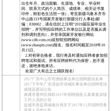
出生年月、政治面貌、生源地、专业、毕业时
间、联系方式的个人简历、成绩单、相关证书复
印件，附彩色生活照一张)，寄至新疆乌鲁木齐市
中山路333号国家开发银行新疆分行人事处(邮
编：830002，请在信封上注明“2019届应届毕业生
招聘”，并写明拟应聘的工作单位以及是否服从调
剂和调剂意向)，并登录国家开发银行网站
(www.cdb.com.cn)或智联招聘网站
(www.zhaopin.com)报名。报名时间截至2018年10
月15日。
2.对初审合格者，我行将及时通知应聘者参加招
聘笔试和面试。所有应聘材料代为保密，恕不退
还，谢绝来电来访。
欢迎广大有志之士踊跃报名!
2017广东中山市坦洲镇事业单位招聘面试名单
2017下半年广东清远市清城区事业单位招聘笔试
成绩及面试公告
南通市通州区残联2017年招聘残疾儿童康复训练
工作人员的公告
盐城市质监局城南分局关于2017年12月招聘劳务
派遣人员的公告