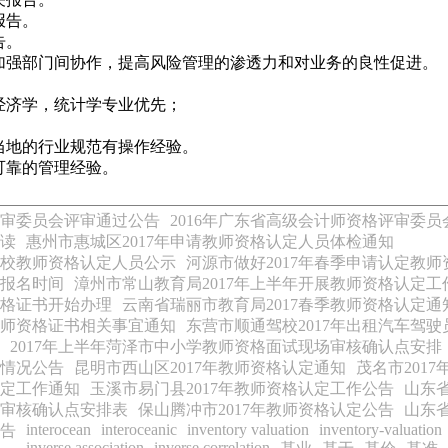
报告。
告。
强部门间协作，提高风险管理的渗透力和对业务的良性促进。
经济学，统计学专业优先；
当地的行业规范有操作经验。
可靠的管理经验。
评审委员会评审通过公告
2016年广东省高级会计师资格评审委
必读
惠州市惠城区2017年申请教师资格认定人员体检通知
院校教师资格认定人员公示
河源市做好2017年春季申请认定教
定报名时间
漳州市常山教育局2017年上半年开展教师资格认定工
资格证书开始办理
云南省瑞丽市教育局2017春季教师资格认定通
教师资格证书相关事宜通知
东营市顺通驾校2017年出租汽车驾驶
2017年上半年菏泽市中小学教师资格面试现场审核确认点安排
关情况公告
昆明市西山区2017年教师资格认定通知
茂名市201
认定工作通知
玉溪市易门县2017年教师资格认定工作公告
山东省
场审核确认点安排表
保山腾冲市2017年教师资格认定公告
山东省
interocean
interoceanic
inventory valuation
inventory-valuation
公告
inverse association
inverse correlation